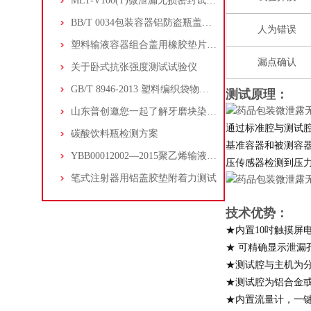
MLT-V100(T)微泄漏无损密封试验仪的仪器介绍
BB/T 0034包装容器铝防盗瓶盖扭力测试
人为错误
塑料输液容器组合盖用橡胶垫片的穿刺落屑
漏点确认
关于卧式抗张强度测试试验仪
GB/T 8946-2013 塑料编织袋物理性能测试方法及检测仪器介绍
测试原理：
山东普创邀您一起了解牙磨块染色仪的功能配置
通过标准腔与测试
碳酸饮料瓶检测方案
基准容器和被测容
YBB00012002—2015聚乙烯输液瓶抗跌落的测试
压传感器检测到压
笔式注射器用铝盖胶垫附着力测试
技术优势：
★内置10吋触摸屏
★ 可精确显示泄漏孔
★测试腔与主机为
★测试腔为铝合金
★内置流量计，一