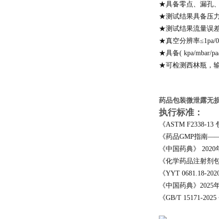
★具备零点、漏孔、
★测试结果具备压
★测试结果流量误差小
★真空分辨率≤1pa/0.01
★具备( kpa/mbar/
★可检测西林瓶，
药品包装微泄露无
执行标准：
《ASTM F2338
《药品GMP指南——
《中国药典》 202
《化学药品注射剂包
《YYT 0681.
《中国药典》2025
《GB/T 15171-