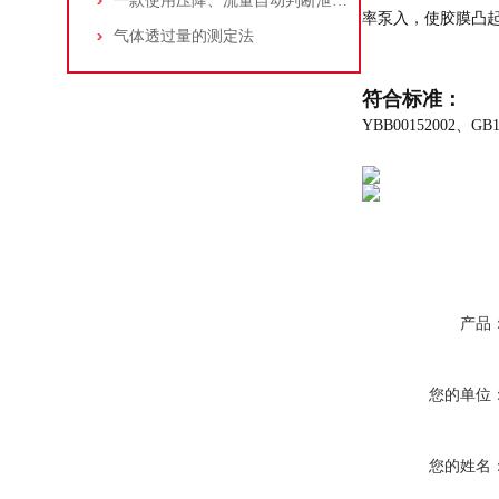
一款使用压降、流量自动判断泄漏的真空衰减仪-山东普创
率泵入，使胶膜凸
气体透过量的测定法
符合标准：
YBB00152002、GB1
产品
您的单位
您的姓名