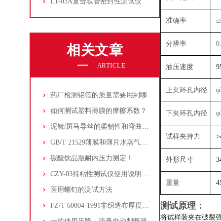
LT-03A复合软管密封性测试仪
准确率
≤
分辨率
0
相关文章
ARTICLE
油压速度
9
上夹环孔内径
φ
药厂检测铝箔的质量需要用到哪些检测仪器呢？
如何测试塑料薄膜的摩擦系数？
下夹环孔内径
φ
泥鳅/斑马导丝的柔韧性和弯曲性能测试
试样夹持力
>
GB/T 21529薄膜和薄片水蒸气透过率的测定--电解传感器法
碳酸饮品瓶耐内压力测定！
外形尺寸
3
CZY-03持粘性测试仪使用说明书和维护保养
重量
4
医用螺钉的测试方法
测试原理：
FZ/T 60004-1991非织造布厚度的测定
将试样装夹在破裂