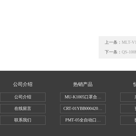
上一条：
MLT-
下一条：
QS-1
公司介绍
热销产品
公司介绍
MU-K1005口罩合成血液穿透试验仪
在线留言
CRT-01YBB00042005数显式安瓿瓶
联系我们
PMT-05全自动口红折断力测试仪