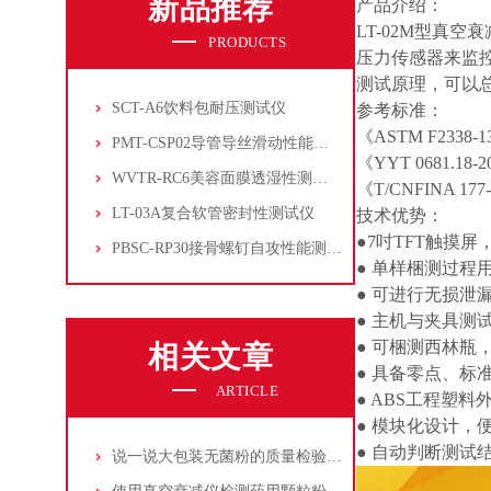
新品推荐
产品介绍：
LT-02M型真空
PRODUCTS
压力传感器来监
测试原理，可以
SCT-A6饮料包耐压测试仪
参考标准：
《ASTM F23
PMT-CSP02导管导丝滑动性能测试仪
《YYT 0681
WVTR-RC6美容面膜透湿性测试仪
《T/CNFINA 
LT-03A复合软管密封性测试仪
技术优势：
●7吋TFT触摸
PBSC-RP30接骨螺钉自攻性能测试‌仪
● 单样梱测过程
● 可进行无损泄
● 主机与夹具测
● 可梱测西林
相关文章
● 具备零点、标
ARTICLE
● ABS工程塑
● 模块化设计，
● 自动判断测
说一说大包装无菌粉的质量检验测试