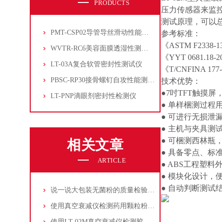
PRODUCTS
压力传感器来监
测试原理，可以
PMT-CSP02导管导丝滑动性能测试仪
参考标准：
《ASTM F23
WVTR-RC6美容面膜透湿性测试仪
《YYT 0681
LT-03A复合软管密封性测试仪
《T/CNFINA 
PBSC-RP30接骨螺钉自攻性能测试‌仪
技术优势：
●7吋TFT触摸
LT-PNP滴眼剂密封性检测仪
● 单样梱测过程
● 可进行无损泄
● 主机与夹具测
● 可梱测西林
相关文章
● 具备零点、标
ARTICLE
● ABS工程塑
● 模块化设计，
● 自动判断测
说一说大包装无菌粉的质量检验测试
使用真空衰减仪检测药用颗粒粉剂包装袋的泄漏与密封
使用LT-02M真空衰减仪检测胶囊泡罩包装的密封性