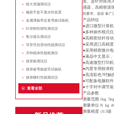
发。是针对医用
粗大泄漏测试仪
感器，高精密滚
橡胶手套不透水性装置
的要求。该设 备广
产品特征
金属薄板带反复弯曲试验机
●进口微型计算
针管刚性韧性测试仪
●多种操作模式
鲁尔接头测试仪
●高精密丝杆传
●采用进口高精度
导管导丝滑动性能测试仪
●采用精密微分
牙种植体性能检测仪
●液晶中文显示
接骨板测试仪
●高速微型打印
●内置专用校准
接骨板弯曲疲劳试验机
●高清彩色7吋触
接骨螺钉性能测试仪
●可配备电脑软
●十字对中调节
查看全部
产品参数
测量范围 1kg 5
测量单位 N kg i
测量精度 ≤0.5级