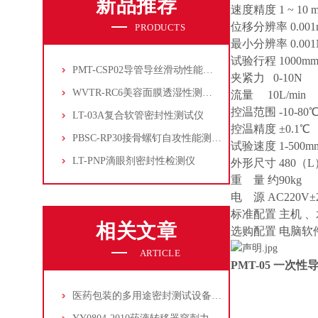
新品推荐
速度精度 1 ~ 10 mm
位移分辨率 0.001
PRODUCTS
最小分辨率 0.001
试验行程 1000m
PMT-CSP02导管导丝滑动性能测试仪
夹紧力 0-10N
WVTR-RC6美容面膜透湿性测试仪
流量 10L/min
控温范围 -10-80
LT-03A复合软管密封性测试仪
控温精度 ±0.1℃
PBSC-RP30接骨螺钉自攻性能测试‌仪
试验速度 1-500m
LT-PNP滴眼剂密封性检测仪
外形尺寸 480（L）
重 量 约90kg
电 源 AC220V±
标准配置 主机 
相关文章
选购配置 电脑软
ARTICLE
PMT-05
一次性导
医药包装的多用途密封测试设备：LT-03A泄漏与密封强度测试仪