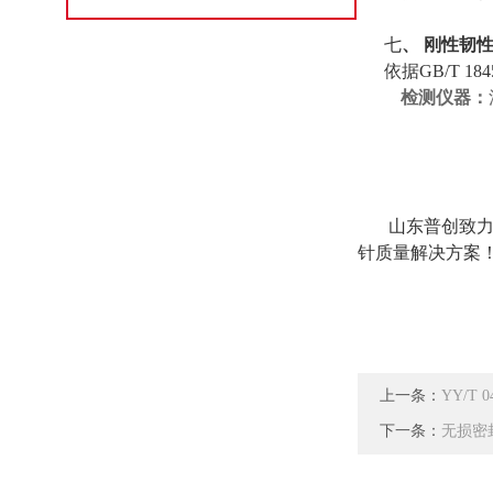
七
、 刚性韧
依据GB/T 1
检测仪器：
山东普创致力于
针质量解决方案
上一条：
YY/T
下一条：
无损密