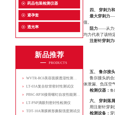
药品包装检测仪器
四、 穿刺力
避孕套
最大穿刺力
—
值。
透光率
阻力
——从力
均力代表了该特
注射针穿刺力
新品推荐
PRODUCTS
五、 鲁尔接
鲁尔接头的合
WVTR-RC6美容面膜透湿性测试仪
体泄漏、负压空
LT-03A复合软管密封性测试仪
检测仪器：
鲁
PBSC-RP30接骨螺钉自攻性能测试‌仪
六、 穿刺落
LT-PNP滴眼剂密封性检测仪
用注射针穿刺注
TDT-10A薄膜裤形撕裂强度测试仪
检测设备：
穿