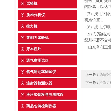
密封（此时夹
试验机
的距离，以达
（7）按【下
质构分析仪
初始位置；
拉力机
（8）按【打
（9）试验结
穿刺力试验机
裂则样瓶不合
山东普创工业
牙本质片
透气度测试仪
氧气透过率测试仪
上一条：
纸抗张
下一条：
折断力
注射器检测仪器
液压式钢板弯曲测试仪
药品包装检测仪器