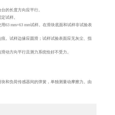
验台的长度方向应平行。
固定试样。
3 mm×63 mm试样。在滑块底面和试样非试验表
伤痕。试样边缘应圆滑；试样试验表面应无灰尘、指
与滑动方向平行且测力系统恰好不受力。
。
滑块和负荷传感器间的弹簧，单独测量动摩擦力。由