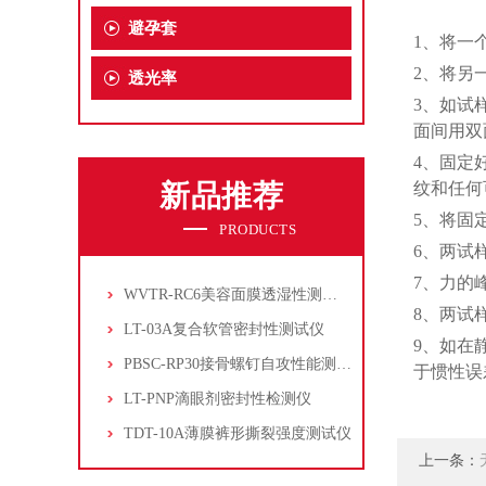
避孕套
1、将一
2、将另
透光率
3、如试
面间用双
4、固定
新品推荐
纹和任何
5、将固
PRODUCTS
6、两试
7、力的
WVTR-RC6美容面膜透湿性测试仪
8、两试
LT-03A复合软管密封性测试仪
9、如在
PBSC-RP30接骨螺钉自攻性能测试‌仪
于惯性误
LT-PNP滴眼剂密封性检测仪
TDT-10A薄膜裤形撕裂强度测试仪
上一条：