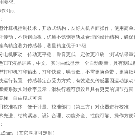
用要求。
：
微型计算机控制技术，开放式结构，友好人机界面操作，使用简单
丝杆传动，不锈钢面板，优质不锈钢导轨及合理的设计结构，确
世铨高精度测力传感器，测量精度优于0.5级
微分电机驱动，传动更平稳，噪音更低，定位更准确，测试结果重
00万色TFT液晶屏幕，中文、实时曲线显示，全自动测量，具有测
微型打印机打印输出，打印快速，噪音低，不需更换色带，更换
滑块运行装置，传感器定点受力方式，有效避免传感器因运动振
静摩擦系数实时数字显示，滑块行程可预设且具有更宽的调节范围
、美标、自由模式可选
专用校准程序，便于计量、校准部门（第三方）对仪器进行校准
技术先进、结构紧凑、设计合理、功能齐全、性能可靠、操作方便
：
 ≤5mm （其它厚度可定制）