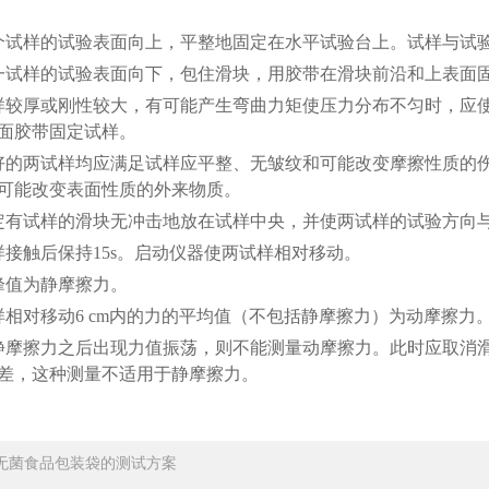
个试样的试验表面向上，平整地固定在水平试验台上。试样与试
一试样的试验表面向下，包住滑块，用胶带在滑块前沿和上表面
样较厚或刚性较大，有可能产生弯曲力矩使压力分布不匀时，应使用6
面胶带固定试样。
好的两试样均应满足试样应平整、无皱纹和可能改变摩擦性质的
可能改变表面性质的外来物质。
定有试样的滑块无冲击地放在试样中央，并使两试样的试验方向
样接触后保持15s。启动仪器使两试样相对移动。
峰值为静摩擦力。
样相对移动6 cm内的力的平均值（不包括静摩擦力）为动摩擦力
静摩擦力之后出现力值振荡，则不能测量动摩擦力。此时应取消
差，这种测量不适用于静摩擦力。
无菌食品包装袋的测试方案