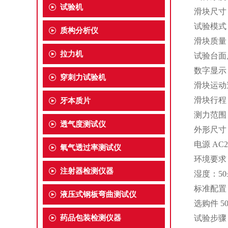
试验机
滑块尺寸 
试验模式
质构分析仪
滑块质量 2
拉力机
试验台面尺
数字显示
穿刺力试验机
滑块运动速
滑块行程 
牙本质片
测力范围 
透气度测试仪
外形尺寸 60
电源 AC2
氧气透过率测试仪
环境要求 
注射器检测仪器
湿度：50
标准配置
液压式钢板弯曲测试仪
选购件 
药品包装检测仪器
试验步骤