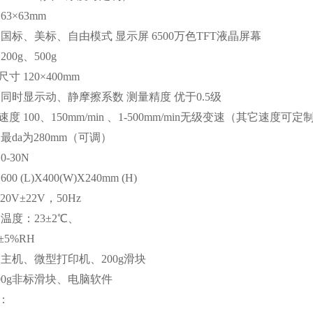
63×63mm
 国标、美标、自由模式 显示屏 6500万色TFT液晶屏幕
00g、500g
寸 120×400mm
 同时显示动、静摩擦系数 测量精度 优于0.5级
度 100、150mm/min 、1-500mm/min无级变速（其它速度可定
最da为280mm（可调）
0-30N
0 (L)X400(W)X240mm (H)
20V±22V，50Hz
温度：23±2℃、
±5%RH
 主机、微型打印机、200g滑块
500g非标滑块、电脑软件
：