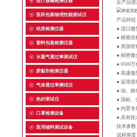
医疗器械检测仪器
足产品使
医药包装物理性能测试仪
产品特征
● 进口
纸类检测仪器
● 精密
塑料包装检测仪器
● 美国
● 精密
水蒸气透过率测试仪
● 65
胶黏剂检测仪器
● 高速
● 采用
气体透过率测试仪
● 动、
热封测试仪
● 国标
● 内置
口罩检测设备
● 具有
技术参数
医用辅料测试设备
试样厚度