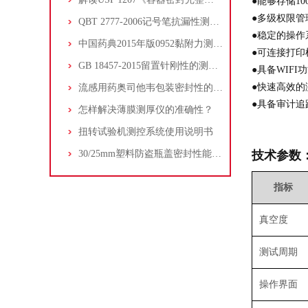
●能够存储10
●多级权限管
QBT 2777-2006记号笔抗漏性测试方法
●稳定的操作
中国药典2015年版0952黏附力测定法第二法持粘力的测定
●可连接打印
GB 18457-2015留置针刚性的测试方法
●具备WIFI
●快速高效的
流感用药奥司他韦包装密封性的测试方法
●具备审计追
怎样解决薄膜测厚仪的准确性？
扭转试验机测控系统使用说明书
30/25mm塑料防盗瓶盖密封性能测试
技术参数
指标
真空度
测试周期
操作界面