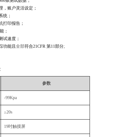
000条测试数据；
理，账户灵活设定；
系统；
机打印报告；
功能；
测试速度；
踪功能且
全部
符合21CFR 第11部分;
：
参数
-99Kpa
≥20s
19吋触摸屏