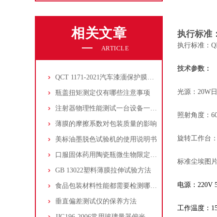
相关文章
执行标准
执行标准：QB/T
ARTICLE
技术参数：
QCT 1171-2021汽车漆湎保护膜剥离强度推荐
光源：
20W
瓶盖扭矩测定仪有哪些注意事项
注射器物理性能测试一台设备一站式完成！
照射角度：
6
薄膜的摩擦系数对包装质量的影响
旋转工作台：27
美标油墨脱色试验机的使用说明书
口服固体药用陶瓷瓶微生物限定的测试方法
标准尘埃图
GB 13022塑料薄膜拉伸试验方法
电源：
220V 
食品包装材料性能都需要检测哪些？
垂直偏差测试仪的保养方法
工作温度：
1
JJG196-2006常用玻璃量器偏光应力