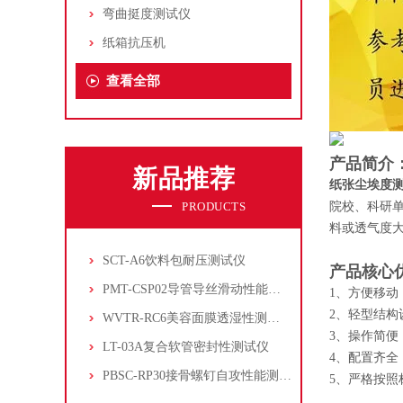
弯曲挺度测试仪
纸箱抗压机
查看全部
产品简介
新品推荐
纸张尘埃度
PRODUCTS
院校、科研单
料或透气度
SCT-A6饮料包耐压测试仪
产品核心
PMT-CSP02导管导丝滑动性能测试仪
1、方便移动
2、轻型结构
WVTR-RC6美容面膜透湿性测试仪
3、操作简便
LT-03A复合软管密封性测试仪
4、配置齐全
PBSC-RP30接骨螺钉自攻性能测试‌仪
5、严格按照