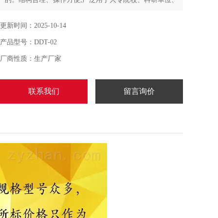
质检部门、纸张印刷包装生产部门对纸张类材料的试验领
域。用于高平滑纸与纸板的测试，不应用于测试厚度在
更新时间：2025-10-14
0.5mm以上的材料或透气度大的纸或纸板，因为透过试样
产品型号：DDT-02
的空气量可造成不真实的结果，是各种高平滑纸检测所不
能少的仪器。
厂商性质：生产厂家
联系我们
留言询价