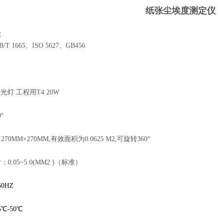
纸张尘埃度测定仪
：
 1665、ISO 5627、GB456
日光灯 工程用T4 20W
0°
0MM×270MM,有效面积为0.0625 M2,可旋转360°
片：
0.05~5.0(MM2 )（标准）
50HZ
5℃-50℃