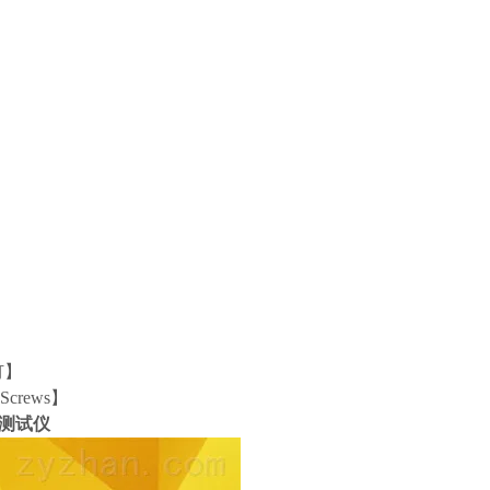
钉】
e Screws】
测试仪