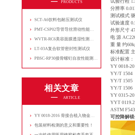
试验行程 ≤3
PRODUCTS
分辨率 0.01
测试模式 
SCT-A6饮料包耐压测试仪
试验速度 0.5
PMT-CSP02导管导丝滑动性能测试仪
外形尺寸 47
电 源 AC2
WVTR-RC6美容面膜透湿性测试仪
重 量 约60k
LT-03A复合软管密封性测试仪
标准配置 
PBSC-RP30接骨螺钉自攻性能测试‌仪
设计标准：
YY 0018
YY/T 1
YY/T 1
相关文章
YY/T 1
YY 0315
ARTICLE
YYT 01
ASTM F543 【
YY 0018-2016 骨接合植入物金属接骨螺钉性能测试项目及检测仪器介绍
可控降解镁
包装材料检测的意义和重要性！
一次性使用医用橡胶检查手套不透水试验