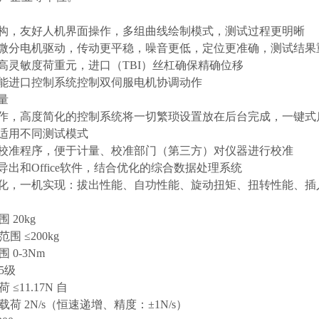
结构，友好人机界面操作，多组曲线绘制模式，测试过程更明晰
密微分电机驱动，传动更平稳，噪音更低，定位更准确，测试结果
制高灵敏度荷重元，进口（TBI）丝杠确保精确位移
性能进口控制系统控制双伺服电机协调动作
量
操作，高度简化的控制系统将一切繁琐设置放在后台完成，一键
具适用不同测试模式
用校准程序，便于计量、校准部门（第三方）对仪器进行校准
导出和Office软件，结合优化的综合数据处理系统
样化，一机实现：拔出性能、自功性能、旋动扭矩、扭转性能、插
 20kg
围 ≤200kg
 0-3Nm
.5级
≤11.17N 自
荷 2N/s（恒速递增、精度：±1N/s）