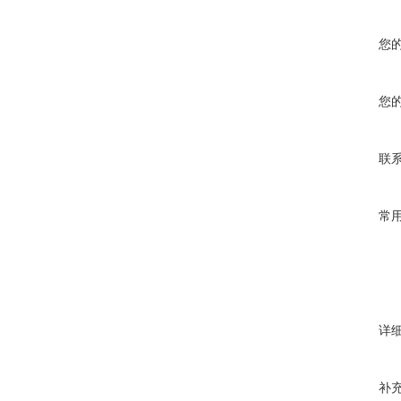
您
您
联
常
详
补