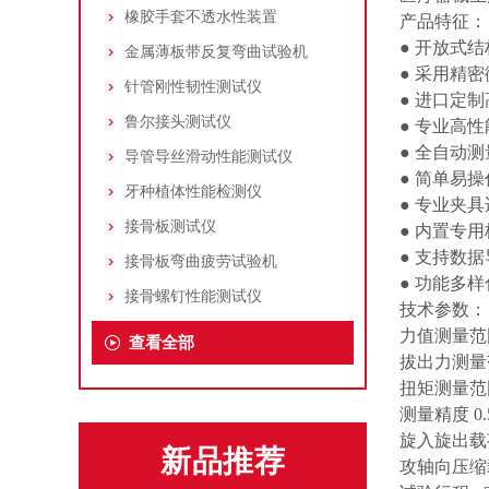
橡胶手套不透水性装置
产品特征：
● 开放式
金属薄板带反复弯曲试验机
● 采用精
针管刚性韧性测试仪
● 进口定
鲁尔接头测试仪
● 专业高
● 全自动测
导管导丝滑动性能测试仪
● 简单易
牙种植体性能检测仪
● 专业夹
接骨板测试仪
● 内置专
● 支持数据
接骨板弯曲疲劳试验机
● 功能多
接骨螺钉性能测试仪
技术参数：
力值测量范围
查看全部
拔出力测量范
扭矩测量范围
测量精度 0
旋入旋出载荷 
新品推荐
攻轴向压缩载