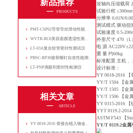
新品推荐
攻轴向压缩载荷 2
试验行程 ≤300m
PRODUCTS
分辨率 0.01N/0.0
测试模式 驱动
PMT-CSP02导管导丝滑动性能测试仪
试验速度 0.5-200
WVTR-RC6美容面膜透湿性测试仪
外形尺寸 470（L）
电 源 AC220V±2
LT-03A复合软管密封性测试仪
重 量 约60kg
PBSC-RP30接骨螺钉自攻性能测试‌仪
标准配置 主机 
LT-PNP滴眼剂密封性检测仪
设计标准：
YY 0018-20
YY/T 1504
YY/T 1505
相关文章
YY/T 1506
YY 0315-20
ARTICLE
YYT 0119.
ASTM F543 【Standa
YY 0018-2016 骨接合植入物金属接骨螺钉性能测试项目及检测仪器介绍
YY/T 0119.