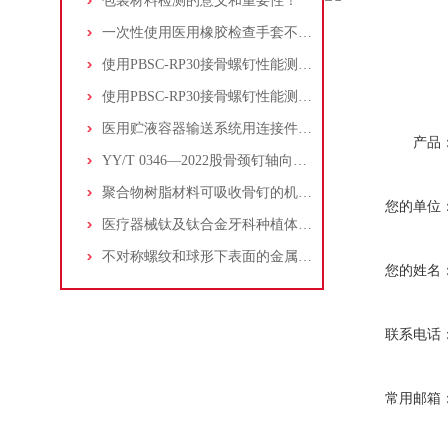
包装材料检测的意义和重要性！
一次性使用医用橡胶检查手套不透水试验
使用PBSC-RP30接骨螺钉性能测试仪检测医疗器械颌骨钉的扭转性能
使用PBSC-RP30接骨螺钉性能测试仪检测脊柱植入物金属螺钉的综合性能
医用贮液容器输送系统用连接件 第1部分：通用要求和通用试验方法
产品
YY/T 0346—2022股骨颈钉轴向插入力测定方法
聚合物树脂材料可吸收骨钉的机械性能要求和测试
您的单位
医疗器械钛及钛合金牙科种植体的机械性能测试方案
不对称螺纹和球形下表面的金属接骨螺钉的机械性能
您的姓名
联系电话
常用邮箱