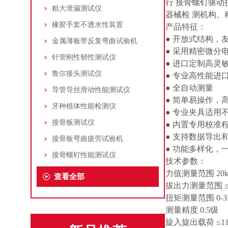
行 接骨螺钉驱
粗大泄漏测试仪
器械检 测机构
橡胶手套不透水性装置
产品特征：
● 开放式结构
金属薄板带反复弯曲试验机
● 采用精密微
针管刚性韧性测试仪
● 进口定制高灵
鲁尔接头测试仪
● 专业高性能
● 全自动测量
导管导丝滑动性能测试仪
● 简单易操作
牙种植体性能检测仪
● 专业夹具适用
接骨板测试仪
● 内置专用校
● 支持数据导出和
接骨板弯曲疲劳试验机
● 功能多样化
接骨螺钉性能测试仪
技术参数：
力值测量范围 20k
查看全部
拔出力测量范围 ≤2
扭矩测量范围 0-3
测量精度 0.5级
旋入旋出载荷 ≤11.