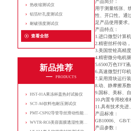
产品简介：
热收缩测试仪
用于测量纸张、
铝箔针孔度测试仪
性、开口性。通
足产品使用要求
耐破强度测试仪
产品特点：
查看全部
1.进口微型计
2.精密丝杆传
3.美国世铨高精
4.精密微分电
5.6500万色
新品推荐
6.高速微型打
PRODUCTS
7.采用滑块运
8.动、静摩擦系
9.国标、美标、
HST-01A果冻杯盖热封试验仪
10.内置专用校
SCT-A6饮料包耐压测试仪
11.具有技术先
PMT-CSP02导管导丝滑动性能测试仪
产品标准：
GB10006、 GB/T
WVTR-RC6美容面膜透湿性测试仪
产品参数：