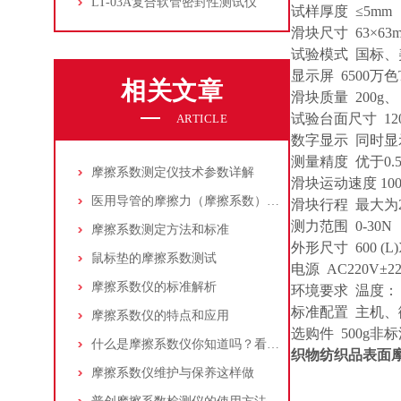
LT-03A复合软管密封性测试仪
试样厚度 ≤5m
滑块尺寸 63×63
试验模式 国标
显示屏 6500万
相关文章
滑块质量 200g、 
试验台面尺寸 120
ARTICLE
数字显示 同时
测量精度 优于0.
摩擦系数测定仪技术参数详解
滑块运动速度 100
医用导管的摩擦力（摩擦系数）的检测方案
滑块行程 最大为2
测力范围 0-30N
摩擦系数测定方法和标准
外形尺寸 600 (L)X
鼠标垫的摩擦系数测试
电源 AC220V±2
摩擦系数仪的标准解析
环境要求 温度： 2
标准配置 主机、
摩擦系数仪的特点和应用
选购件 500g非
什么是摩擦系数仪你知道吗？看看本篇吧
织物纺织品表面
摩擦系数仪维护与保养这样做