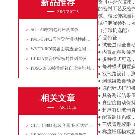
新品推荐
密封试验仪适用
的密封工艺及密
PRODUCTS
试。相比传统设
试样泄漏参数，
SCT-A6饮料包耐压测试仪
（打印机选配）
产品特征：
PMT-CSP02导管导丝滑动性能测试仪
● 试验过程全自
WVTR-RC6美容面膜透湿性测试仪
● 内置高精度传
LT-03A复合软管密封性测试仪
● 多种模式可选
● 每种模式预置
PBSC-RP30接骨螺钉自攻性能测试‌仪
● 双气路设计，
● 测试组数自动
● 选配针式打印
● 具备测试结果
相关文章
● 真空度自动保
ARTICLE
● 超厚有机玻璃
● 配置调压系统
● 三级管理权限
GB/T 14803 包装容器 扭断式铝防盗瓶盖
● 梯度增压模式