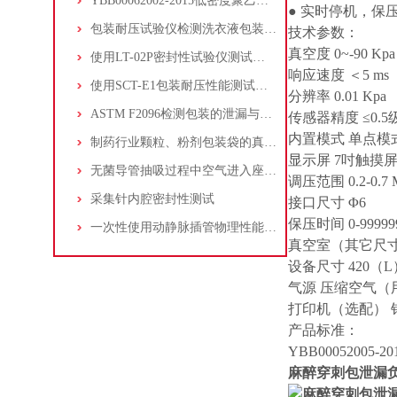
YBB00062002-2015低密度聚乙烯药用滴眼剂瓶
● 实时停机，保
包装耐压试验仪检测洗衣液包装袋的耐压性能
技术参数：
真空度 0~-90 Kpa
使用LT-02P密封性试验仪测试液体软包装的密封性能
响应速度 ＜5 ms
使用SCT-E1包装耐压性能测试仪检测液体沙拉酱包装的密封性能
分辨率 0.01 Kpa
ASTM F2096检测包装的泄漏与密封（气泡法）
传感器精度 ≤0.5
内置模式 单点模
制药行业颗粒、粉剂包装袋的真空衰减仪 重点推荐
显示屏 7吋触摸
无菌导管抽吸过程中空气进入座装配处的测试解说
调压范围 0.2-0.7 
采集针内腔密封性测试
接口尺寸 Φ6
保压时间 0-999999
一次性使用动静脉插管物理性能测试-泄漏试验
真空室（其它尺寸可定制）
设备尺寸 420（L）
气源 压缩空气（
打印机（选配） 
产品标准：
YBB00052005-20
麻醉穿刺包泄漏