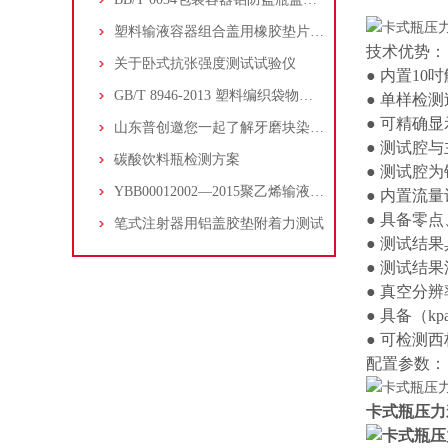
塑料输液容器组合盖用橡胶垫片的穿刺落屑
技术优势：
关于卧式抗张强度测试试验仪
● 内置1
GB/T 8946-2013 塑料编织袋物理性能测试方法及检测仪器介绍
● 单样检
● 可精确显
山东普创邀您一起了解牙磨块染色仪的功能配置
● 测试腔
碳酸饮料瓶检测方案
● 测试腔
YBB00012002—2015聚乙烯输液瓶抗跌落的测试
● 内置流
● 具备零
笔式注射器用铝盖胶垫附着力测试
● 测试结
● 测试结果流
● 真空分辨率≤1
● 具备（kp
● 可检测
配置参数：
卡式瓶压力