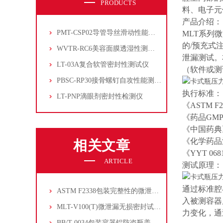
PRODUCTS
料、电子元
产品介绍：
PMT-CSP02导管导丝滑动性能测试仪
MLT系列微
的/预充式
WVTR-RC6美容面膜透湿性测试仪
泄漏测试。
LT-03A复合软管密封性测试仪
（软件或测
PBSC-RP30接骨螺钉自攻性能测试‌仪
执行标准：
LT-PNP滴眼剂密封性检测仪
《ASTM 
《药品GM
《中国药典
《化学药品
相关文章
《YYT 0
ARTICLE
测试原理：
通过标准腔
ASTM F2338包装完整性的微泄漏测试方法
入被测容器
MLT-V100(T)微泄漏无损密封试验仪的仪器介绍
力变化，通
BB/T 0034包装容器铝防盗瓶盖扭力测试