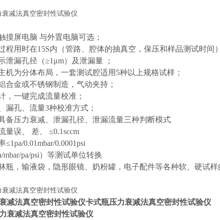
0吋触摸屏电脑 与外置电脑可选；
测过程用时在15S内（管路、腔体的抽真空，保压和样品测试时间
示泄漏孔径（≥1μm）及泄漏量 ；
与主机为分体布局，一套测试腔适用5种以上规格试样；
为铝合金或不锈钢制造，气动夹持；
量计，一键完成流量校准；
点、漏孔、流量3种校准方式；
果具备压力衰减、泄漏孔径、泄漏流量三种判断模式
量误、 差、 ≤0.1sccm
pa/0.01mbar/0.0001psi
a/mbar/pa/psi）等测试单位转换
西林瓶，输液袋，隐形眼镜、奶粉罐，电子配件等各种软、硬试
衰减法真空密封性试验仪
卡式瓶压力衰减法真空密封性试验仪