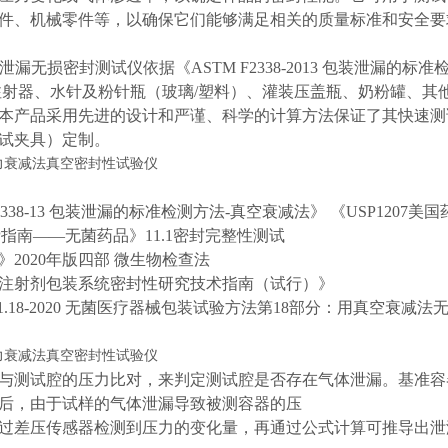
件、机械零件等，以确保它们能够满足相关的质量标准和安全要
泄漏无损密封测试仪依据《ASTM F2338-2013 包装泄漏的
注射器、水针及粉针瓶（玻璃/塑料）、灌装压盖瓶、奶粉罐、其
本产品采用先进的设计和严谨、科学的计算方法保证了其快速测
试夹具）定制。
F2338-13 包装泄漏的标准检测方法-真空衰减法》 《USP1207美
P指南——无菌药品》11.1密封完整性测试
》2020年版四部 微生物检查法
注射剂包装系统密封性研究技术指南（试行）》
681.18-2020 无菌医疗器械包装试验方法第18部分：用真空衰减
与测试腔的压力比对，来判定测试腔是否存在气体泄漏。基准容
后，由于试样的气体泄漏导致被测容器的压
过差压传感器检测到压力的变化量，再通过公式计算可推导出泄