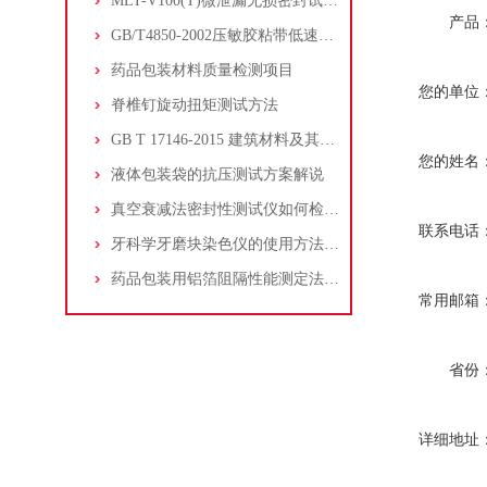
MLT-V100(T)微泄漏无损密封试验仪的仪器介绍
产品
GB/T4850-2002压敏胶粘带低速解卷强度的测定
药品包装材料质量检测项目
您的单位
脊椎钉旋动扭矩测试方法
GB T 17146-2015 建筑材料及其制品水蒸气透过性能试验方法
您的姓名
液体包装袋的抗压测试方案解说
真空衰减法密封性测试仪如何检测柔性包装密封性
联系电话
牙科学牙磨块染色仪的使用方法和注意事项
药品包装用铝箔阻隔性能测定法-杯式法
常用邮箱
省份
详细地址