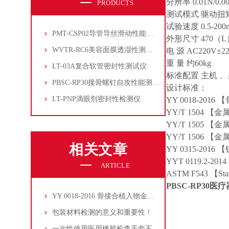
分辨率 0.01N/0.0
PRODUCTS
测试模式 驱动
试验速度 0.5-200
PMT-CSP02导管导丝滑动性能测试仪
外形尺寸 470（L）
WVTR-RC6美容面膜透湿性测试仪
电 源 AC220V±2
重 量 约60kg
LT-03A复合软管密封性测试仪
标准配置 主机 
PBSC-RP30接骨螺钉自攻性能测试‌仪
设计标准：
LT-PNP滴眼剂密封性检测仪
YY 0018-20
YY/T 1504
YY/T 1505
YY/T 1506
相关文章
YY 0315-20
YYT 0119.
ARTICLE
ASTM F543 【Standa
PBSC-RP30
医疗
YY 0018-2016 骨接合植入物金属接骨螺钉性能测试项目及检测仪器介绍
包装材料检测的意义和重要性！
一次性使用医用橡胶检查手套不透水试验