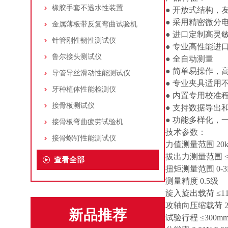
橡胶手套不透水性装置
● 开放式结构
● 采用精密微
金属薄板带反复弯曲试验机
● 进口定制高灵
针管刚性韧性测试仪
● 专业高性能
鲁尔接头测试仪
● 全自动测量
● 简单易操作
导管导丝滑动性能测试仪
● 专业夹具适用
牙种植体性能检测仪
● 内置专用校
接骨板测试仪
● 支持数据导出和
● 功能多样化
接骨板弯曲疲劳试验机
技术参数：
接骨螺钉性能测试仪
力值测量范围 20k
拔出力测量范围 ≤2
查看全部
扭矩测量范围 0-3
测量精度 0.5级
旋入旋出载荷 ≤11.
攻轴向压缩载荷 2
新品推荐
试验行程 ≤300m