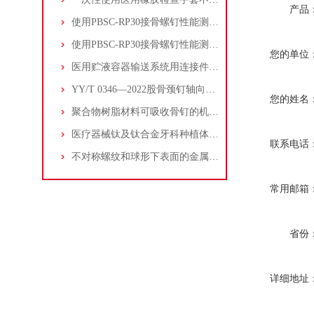
产品
使用PBSC-RP30接骨螺钉性能测试仪检测医疗器械颌骨钉的扭转性能
使用PBSC-RP30接骨螺钉性能测试仪检测脊柱植入物金属螺钉的综合性能
您的单位
医用贮液容器输送系统用连接件 第1部分：通用要求和通用试验方法
YY/T 0346—2022股骨颈钉轴向插入力测定方法
您的姓名
聚合物树脂材料可吸收骨钉的机械性能要求和测试
医疗器械钛及钛合金牙科种植体的机械性能测试方案
联系电话
不对称螺纹和球形下表面的金属接骨螺钉的机械性能
常用邮箱
省份
详细地址