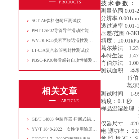
PRODUCTS
技 术 参 数 ：
测量范围 0.01-2.5
分辨率 0.001um/(
SCT-A6饮料包耐压测试仪
透过速率 0.01
PMT-CSP02导管导丝滑动性能测试仪
压差/范围 0-3K
精度：±0.01
WVTR-RC6美容面膜透湿性测试仪
葛尔莱法：1.23kp
LT-03A复合软管密封性测试仪
本特生法：1.47kP
PBSC-RP30接骨螺钉自攻性能测试‌仪
肖伯尔法：1.00 k
测试面积： 本特生
肖伯尔法：60m
葛尔莱法：5
相关文章
测试时间： 1-99
精度：0.1 秒
ARTICLE
样品温湿处理 ；A
B.前后间隔 
GB/T 14803 包装容器 扭断式铝防盗瓶盖
仪器尺寸： 420
YY/T 1848-2022一次性使用输尿管封堵导管摩擦力性能试验方法
电 源功率： 220V
参 照 标 准： 