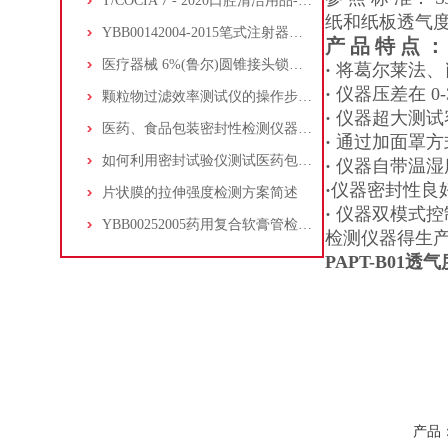
T/COCIA 7 - 2020口腔清洁用品-牙膏去除外源性色斑效果能力测试
纸和纸板透气度的
YBB00142004-2015笔式注射器用铝盖垫片附着力测试方法
产 品 特 点 ：
医疗器械 6%(鲁尔)圆锥接头锁定接头测试法
·
将葛尔莱法、
·
仪器压差在 0-
颗粒物过滤效率测试仪的操作步骤与注意事项
·
仪器超大测试容
医药、食品包装密封性检测仪器使用方案
·
通过加面罩方式实
如何利用密封试验仪测试医药包装的密封性能
·
仪器自带温湿
·
仪器密封性良好，
片状膜的拉伸强度检测方案简述
·
仪器双模式控
YBB00252005药用复合软膏管检测仪器
检测仪器得生
PAPT-B01
透气
产品