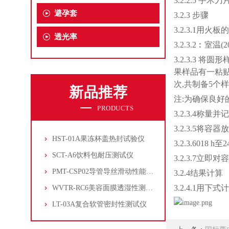
3.2.2.5 手
避孕套
3.2.3 步骤
3.2.3.1用
透光率
3.2.3.2︰
3.2.3.3
果样品有一粘贴
次,共制备5个
新品推荐
注:为确保良好
PRODUCTS
3.2.3.4称量并
3.2.3.5将
HST-01A果冻杯盖热封试验仪
3.2.3.601
SCT-A6饮料包耐压测试仪
3.2.3.7立即
PMT-CSP02导管导丝滑动性能测试仪
3.2.4结果计算
3.2.4.1用下
WVTR-RC6美容面膜透湿性测试仪
LT-03A复合软管密封性测试仪