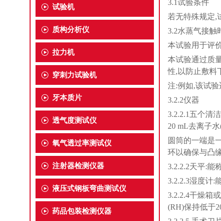
3.1试验条件
试验机
若无特殊规定,试
质构分析仪
3.2水蒸气接触
本试验用于评
拉力机
本试验通过质
性,以防止敷料
穿刺力试验机
注:例如,该试
牙本质片
3.2.2仪器
3.2.2.1五个
透气度测试仪
20 mL去离子
圆筒的一端是一
氧气透过率测试仪
环以确保与凸缘
注射器检测仪器
3.2.2.2天平:能称
3.2.2.3湿
液压式钢板弯曲测试仪
3.2.2.4干
(RH)保持低于2
药品包装检测仪器