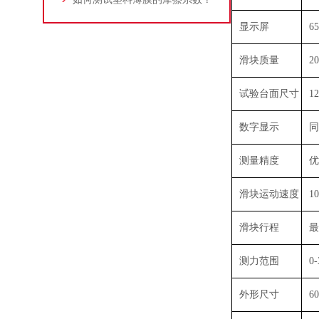
显示屏
6
滑块质量
2
试验台面尺寸
1
数字显示
同
测量精度
优
滑块运动速度
1
滑块行程
最
测力范围
0
外形尺寸
6