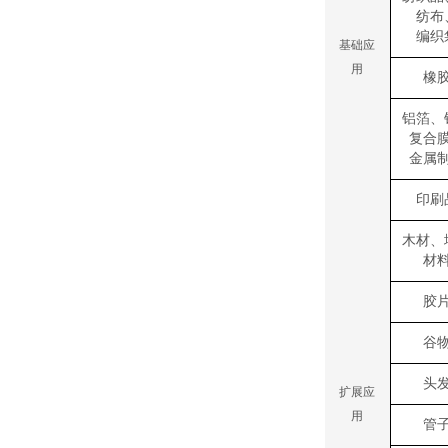
纺布
编织
基础应
用
橡
铝箔、
复合
金属
印刷
木材、
材
胶
谷
头
扩展应
用
管