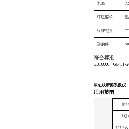
电源
A
环境要求
温
标准配置
主
选购件
5
符合标准：
GB10006、GB/T172
漆包线摩擦系数仪
适用范围：
薄
纸
纺织品