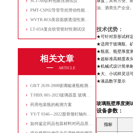
SCT-A6饮料包耐压测试仪
厚度，
具有方便、
油、酒类生产企业
PMT-CSP02导管导丝滑动性能测试仪
WVTR-RC6美容面膜透湿性测试仪
技术优势：
LT-03A复合软管密封性测试仪
★可针对异形试样
★适用于玻璃瓶、
★瓶底、瓶壁厚度
相关文章
★超标准高精度表
★机械式设计简单
ARTICLE
★大、小试样灵活
★液晶数字显示
GB/T 2639-2008玻璃输液瓶检测项目有哪些
T/HBX 001-2023玻璃器皿 玻璃杯内应力测试方法
玻璃瓶壁厚度测
药用包装瓶的检测方案
设备参数：
YY/T 0346—2022股骨颈钉轴向插入力测定方法
如何鉴定药品包装材料对药品质量的影响？
指标