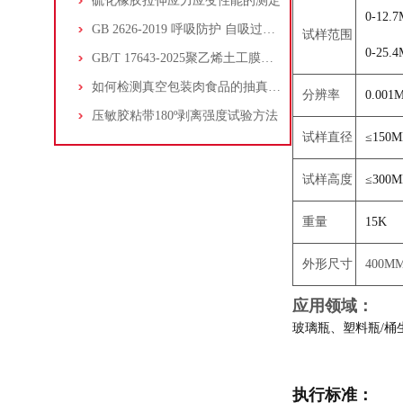
硫化橡胶拉伸应力应变性能的测定
0-1
GB 2626-2019 呼吸防护 自吸过滤式防颗粒物呼吸器
试样范围
0-25
GB/T 17643-2025聚乙烯土工膜测试项目及相关检测仪器设备介绍
如何检测真空包装肉食品的抽真空效果？
分辨率
0.001
压敏胶粘带180º剥离强度试验方法
试样直径
≤150
试样高度
≤300
重量
15K
外形尺寸
400M
应用领域：
玻璃瓶、塑料瓶/
执行标准：