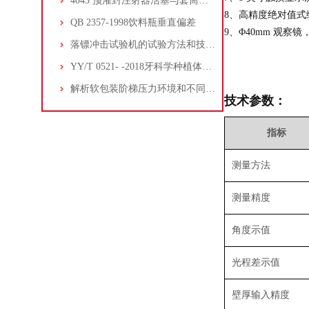
4043 预灌封注射器活塞与套筒密封性检查法
8、高精度绝对值式
QB 2357-1998饮料瓶垂直偏差
9、Φ40mm 观
落镖冲击试验机的试验方法和技术指标
YY/T 0521- -2018牙科学种植体骨内牙种植体 动态疲劳试验
解析软包装阶梯压力环境和不同保压时间下的蠕变和破裂
技术参数：
指标
测量方法
测量精度
角度示值
光程差示值
壁厚输入精度