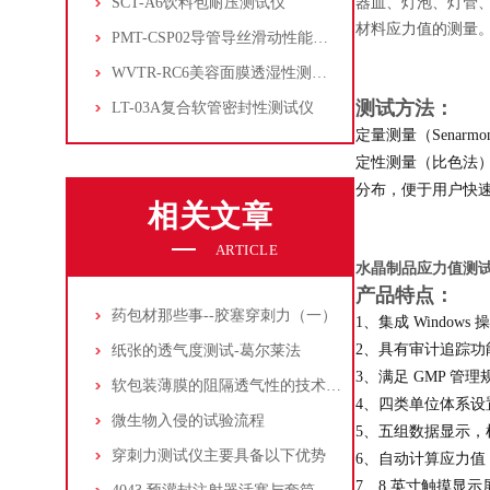
SCT-A6饮料包耐压测试仪
器皿、灯泡、灯管
材料应力值的测量
PMT-CSP02导管导丝滑动性能测试仪
WVTR-RC6美容面膜透湿性测试仪
测试方法：
LT-03A复合软管密封性测试仪
定量测量（Senar
定性测量（比色法
分布，便于用户快
相关文章
ARTICLE
水晶制品应力值测
产品特点：
药包材那些事--胶塞穿刺力（一）
1、集成 Windo
2、具有审计追踪功
纸张的透气度测试-葛尔莱法
3、满足 GMP 管
软包装薄膜的阻隔透气性的技术介绍
4、四类单位体系设
微生物入侵的试验流程
5、五组数据显示，
穿刺力测试仪主要具备以下优势
6、自动计算应力值，支
7、8 英寸触摸显