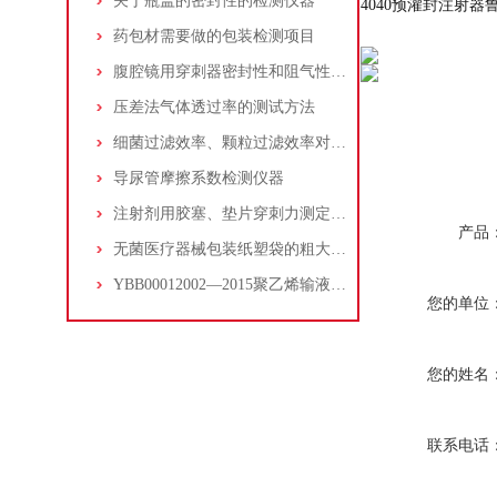
关于瓶盖的密封性的检测仪器
4040预灌封注射
药包材需要做的包装检测项目
腹腔镜用穿刺器密封性和阻气性测试
压差法气体透过率的测试方法
细菌过滤效率、颗粒过滤效率对防护的效果
导尿管摩擦系数检测仪器
注射剂用胶塞、垫片穿刺力测定法YBB00322004-2015
产品
无菌医疗器械包装纸塑袋的粗大泄漏测试
YBB00012002—2015聚乙烯输液瓶抗跌落的测试
您的单位
您的姓名
联系电话