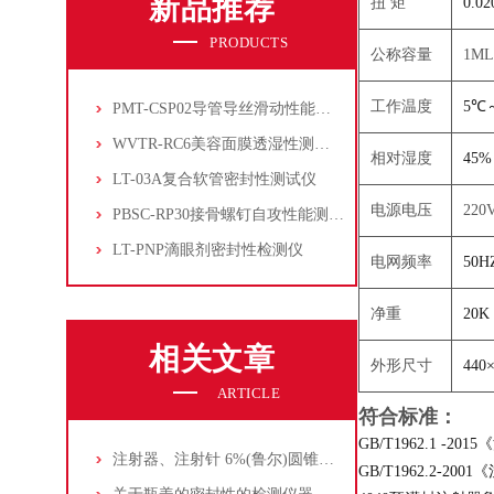
新品推荐
扭 矩
0.0
PRODUCTS
公称容量
1M
工作温度
5℃
PMT-CSP02导管导丝滑动性能测试仪
WVTR-RC6美容面膜透湿性测试仪
相对湿度
45%
LT-03A复合软管密封性测试仪
电源电压
220
PBSC-RP30接骨螺钉自攻性能测试‌仪
LT-PNP滴眼剂密封性检测仪
电网频率
50H
净重
20K
相关文章
外形尺寸
440
ARTICLE
符合标准：
GB/T1962.1
注射器、注射针 6%(鲁尔)圆锥接头综合性能测试
GB/T1962.2