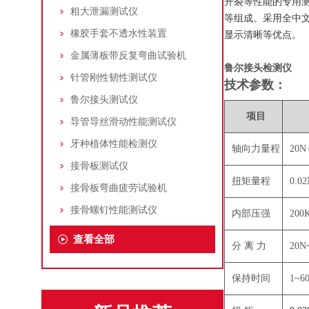
开裂等性能的专用
粗大泄漏测试仪
等组成。采用全中
橡胶手套不透水性装置
显示清晰等优点。
金属薄板带反复弯曲试验机
鲁尔接头检测仪
针管刚性韧性测试仪
技术参数：
鲁尔接头测试仪
项目
导管导丝滑动性能测试仪
牙种植体性能检测仪
轴向力量程
20
接骨板测试仪
扭矩量程
0.
接骨板弯曲疲劳试验机
接骨螺钉性能测试仪
内部压强
20
查看全部
分 离 力
20
保持时间
1~