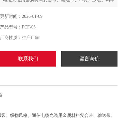
片、雨刷、鞋材、轮胎等材料滑动时的动静摩擦系数测
定。
更新时间：2026-01-09
产品型号：PCF-03
厂商性质：生产厂家
联系我们
留言询价
编织袋、织物风格、通信电缆光缆用金属材料复合带、输送带、