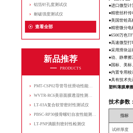
铝箔针孔度测试仪
●进口微型
●精密丝杆
耐破强度测试仪
●美国世铨高
查看全部
●精密微分
●6500万
●高速微型
●采用滑块
新品推荐
●动、静摩
●国标、美标
PRODUCTS
●内置专用
●具有技术
PMT-CSP02导管导丝滑动性能测试仪
塑料薄膜摩
WVTR-RC6美容面膜透湿性测试仪
技术参数
LT-03A复合软管密封性测试仪
PBSC-RP30接骨螺钉自攻性能测试‌仪
指标
LT-PNP滴眼剂密封性检测仪
试样厚度