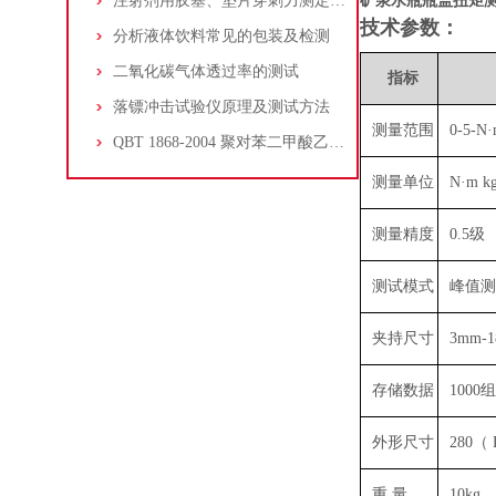
注射剂用胶塞、垫片穿刺力测定法YBB00322004-2015
矿泉水瓶瓶盖扭矩
技术参数：
分析液体饮料常见的包装及检测
二氧化碳气体透过率的测试
指标
落镖冲击试验仪原理及测试方法
测量范围
0-5-N
QBT 1868-2004 聚对苯二甲酸乙二醇酯（PET）碳酸饮料瓶的耐内压力试验
测量单位
N·m kg
测量精度
0.5级
测试模式
峰值测
夹持尺寸
3mm-
存储数据
100
外形尺寸
280（ 
重 量
10kg