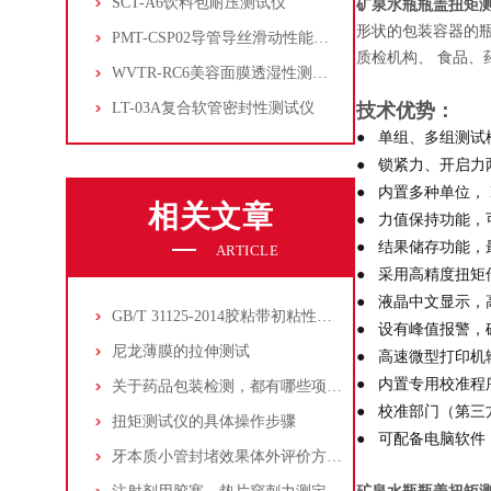
SCT-A6饮料包耐压测试仪
矿泉水瓶瓶盖扭矩
形状的包装容器的
PMT-CSP02导管导丝滑动性能测试仪
质检机构、 食品、
WVTR-RC6美容面膜透湿性测试仪
LT-03A复合软管密封性测试仪
技术优势：
● 单组、多组测试
● 锁紧力、开启力
● 内置多种单位， N·
相关文章
● 力值保持功能，
● 结果储存功能，
ARTICLE
● 采用高精度扭矩
● 液晶中文显示，
GB/T 31125-2014胶粘带初粘性试验方法 环形法
● 设有峰值报警，
尼龙薄膜的拉伸测试
● 高速微型打印
● 内置专用校准
关于药品包装检测，都有哪些项目呢？
● 校准部门（第三
扭矩测试仪的具体操作步骤
● 可配备电脑软件
牙本质小管封堵效果体外评价方法-牙本质片通透性测量