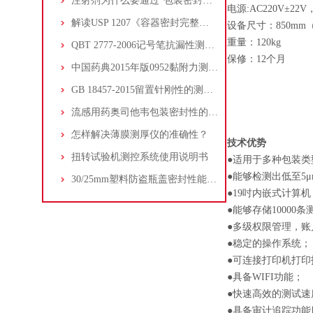
注射剂为什么要通过“包装密封性”一致性评价?
电源:AC220V±22V，
解读USP 1207《容器密封完整性测试》
设备尺寸：850mm（
重量：120kg
QBT 2777-2006记号笔抗漏性测试方法
保修：12个月
中国药典2015年版0952黏附力测定法第二法持粘力的测定
GB 18457-2015留置针刚性的测试方法
流感用药奥司他韦包装密封性的测试方法
怎样解决薄膜测厚仪的准确性？
技术优势
扭转试验机测控系统使用说明书
●适用于多种包装
●能够检测出低至5
30/25mm塑料防盗瓶盖密封性能测试
●19吋内嵌式计算
●能够存储10000
●多级权限管理，账
●稳定的操作系统；
●可连接打印机打印
●具备WIFI功能；
●快速高效的测试速
●具备审计追踪功能目符