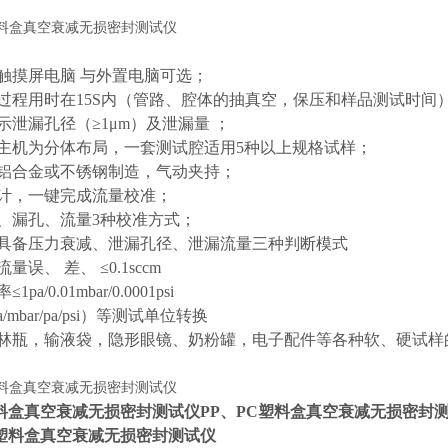
0吋触摸屏电脑 与外置电脑可选；
测过程用时在15S内（管路、腔体的抽真空，保压和样品测试时间
示泄漏孔径（≥1μm）及泄漏量 ；
与主机为分体布局，一套测试腔适用5种以上规格试样；
为铝合金或不锈钢制造，气动夹持；
量计，一键完成流量校准；
点、漏孔、流量3种校准方式；
果具备压力衰减、泄漏孔径、泄漏流量三种判断模式
量误、 差、 ≤0.1sccm
pa/0.01mbar/0.0001psi
a/mbar/pa/psi）等测试单位转换
西林瓶，输液袋，隐形眼镜、奶粉罐，电子配件等各种软、硬试
塑料盒真空衰减无损密封测试仪
PP、PC塑料盒真空衰减无损密封