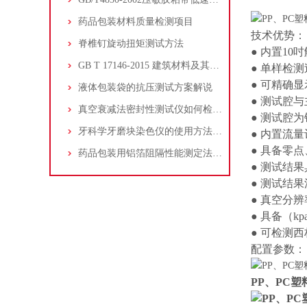
药品包装材料质量检测项目
技术优势：
脊椎钉旋动扭矩测试方法
● 内置1
GB T 17146-2015 建筑材料及其制品水蒸气透过性能试验方法
● 单样检
● 可精确显
液体包装袋的抗压测试方案解说
● 测试腔
真空衰减法密封性测试仪如何检测柔性包装密封性
● 测试腔
牙科学牙磨块染色仪的使用方法和注意事项
● 内置流
● 具备零
药品包装用铝箔阻隔性能测定法-杯式法
● 测试结
● 测试结果流
● 真空分辨率≤1
● 具备（kp
● 可检测
配置参数：
PP、PC