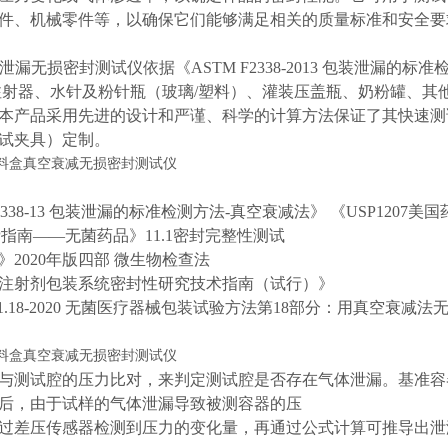
件、机械零件等，以确保它们能够满足相关的质量标准和安全要
泄漏无损密封测试仪依据《ASTM F2338-2013 包装泄漏的
注射器、水针及粉针瓶（玻璃/塑料）、灌装压盖瓶、奶粉罐、其
本产品采用先进的设计和严谨、科学的计算方法保证了其快速测
试夹具）定制。
F2338-13 包装泄漏的标准检测方法-真空衰减法》 《USP1207美
P指南——无菌药品》11.1密封完整性测试
》2020年版四部 微生物检查法
注射剂包装系统密封性研究技术指南（试行）》
681.18-2020 无菌医疗器械包装试验方法第18部分：用真空衰减
与测试腔的压力比对，来判定测试腔是否存在气体泄漏。基准容
后，由于试样的气体泄漏导致被测容器的压
过差压传感器检测到压力的变化量，再通过公式计算可推导出泄