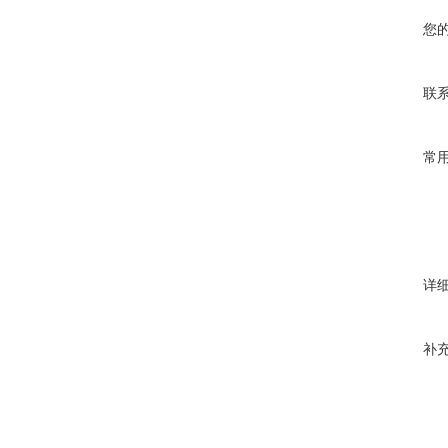
您
联
常
详
补