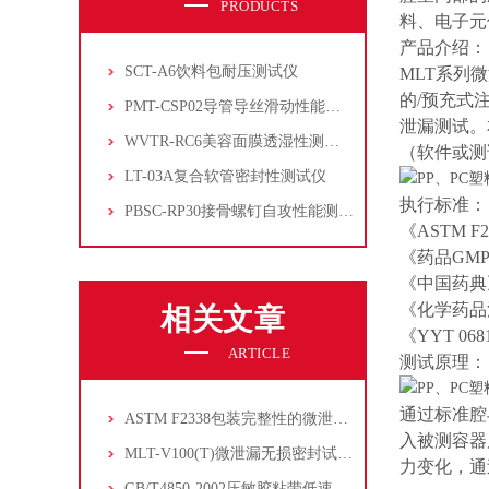
PRODUCTS
料、电子元
产品介绍：
SCT-A6饮料包耐压测试仪
MLT系列微
的/预充式
PMT-CSP02导管导丝滑动性能测试仪
泄漏测试。
WVTR-RC6美容面膜透湿性测试仪
（软件或测
LT-03A复合软管密封性测试仪
执行标准：
PBSC-RP30接骨螺钉自攻性能测试‌仪
《ASTM 
《药品GM
《中国药典
《化学药品
相关文章
《YYT 0
ARTICLE
测试原理：
通过标准腔
ASTM F2338包装完整性的微泄漏测试方法
入被测容器
MLT-V100(T)微泄漏无损密封试验仪的仪器介绍
力变化，通
GB/T4850-2002压敏胶粘带低速解卷强度的测定