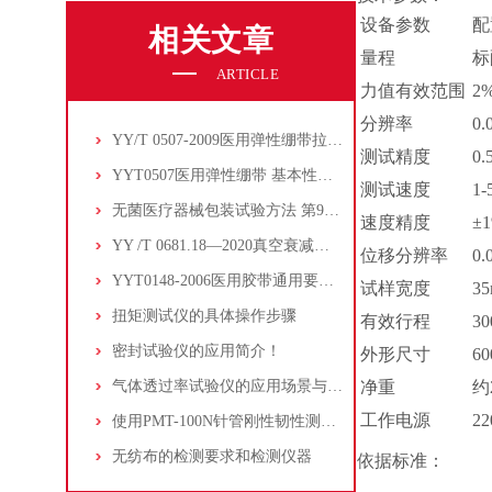
设备参数
配
相关文章
量程
标
ARTICLE
力值有效范围
2
分辨率
0.
YY/T 0507-2009医用弹性绷带拉伸长度,拉伸率和回复率测试方法
测试精度
0.
YYT0507医用弹性绷带 基本性能参数表征及试验方法
测试速度
1
无菌医疗器械包装试验方法 第9部分:约束板内部气压法软包装密封胀破试验
速度精度
±
YY /T 0681.18—2020真空衰减泄漏测试理论
位移分辨率
0.
YYT0148-2006医用胶带通用要求之水蒸气透过性测试
试样宽度
3
扭矩测试仪的具体操作步骤
有效行程
3
密封试验仪的应用简介！
外形尺寸
6
气体透过率试验仪的应用场景与选型要点
净重
约
工作电源
22
使用PMT-100N针管刚性韧性测试仪测试热凝器穿刺测温针的刚性和韧性
无纺布的检测要求和检测仪器
依据标准：