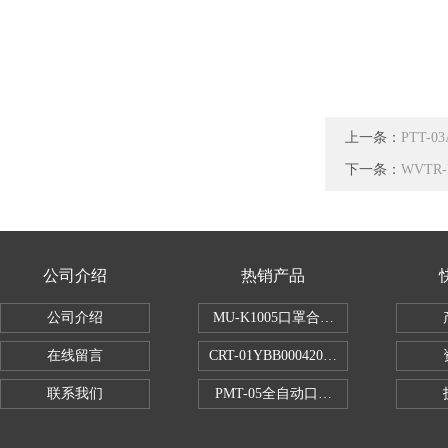
上一条：
PTT-
下一条：
WVT
公司介绍
热销产品
公司介绍
MU-K1005口罩合成血液穿透试验仪
在线留言
CRT-01YBB00042005数显式安瓿瓶
联系我们
PMT-05全自动口红折断力测试仪