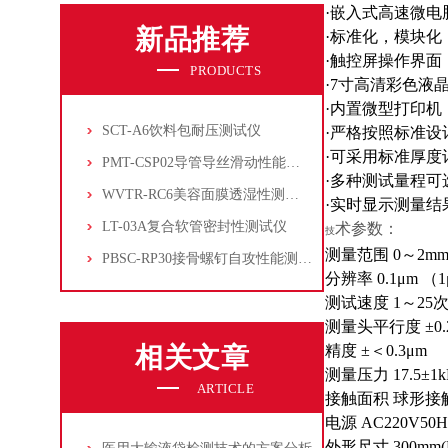
·嵌入式高速微
新品推荐
·标准化，模块
·触控屏操作界面
PRODUCTS
·7寸高清彩色液
·内置微型打印机
SCT-A6饮料包耐压测试仪
·严格按照标准设
·可采用标准厚度
PMT-CSP02导管导丝滑动性能测试仪
·多种测试量程可
WVTR-RC6美容面膜透湿性测试仪
·实时显示测量
LT-03A复合软管密封性测试仪
术参数：
技
测量范围 0～2mm
PBSC-RP30接骨螺钉自攻性能测试‌仪
分辨率 0.1μm （
测试速度 1～25次/
测量头平行度 ±0
相关文章
精度 ±＜0.3μm
测量压力 17.5±1
ARTICLE
接触面积 球形
电源 AC220V50Hz
外形尺寸 300mm(L