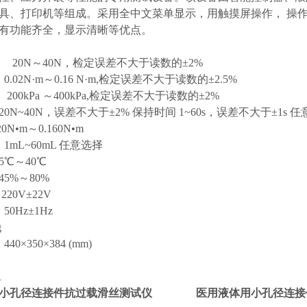
具、打印机等组成。采用全中文菜单显示，用触摸屏操作， 操
有功能齐全，显示清晰等优点。
 20N～40N，检定误差不大于读数的±2%
02N·m～0.16 N·m,检定误差不大于读数的±2.5%
00kPa ～400kPa,检定误差不大于读数的±2%
20N~40N，误差不大于±2% 保持时间 1~60s，误差不大于±1s 
0N•m～0.160N•m
mL~60mL 任意选择
℃～40℃
5%～80%
20V±22V
0Hz±1Hz
g
0×350×384 (mm)
1
小孔径连接件抗过载滑丝测试仪
医用液体用小孔径连接