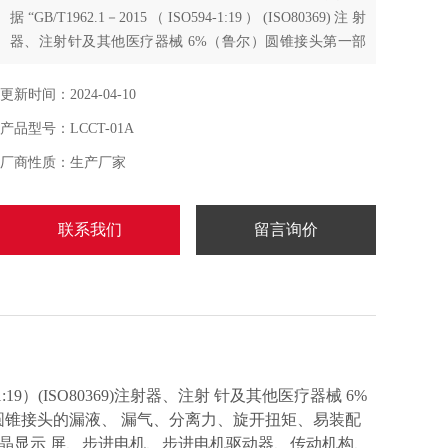
据“GB/T1962.1－2015（ISO594-1:19）(ISO80369)注射
器、注射针及其他医疗器械 6%（鲁尔）圆锥接头第一部
分：通用要求"中条款设计制造的，专门用于测试圆锥接头
的漏液、漏气、分离力、旋开扭矩、易装配性、抗滑丝
更新时间：2024-04-10
性、应力开裂等性能的专用测试设备。
产品型号：LCCT-01A
厂商性质：生产厂家
联系我们
留言询价
-1:19）(ISO80369)注射器、注射 针及其他医疗器械 6%
圆锥接头的漏液、 漏气、分离力、旋开扭矩、易装配
晶显示 屏、步进电机、步进电机驱动器、传动机构、