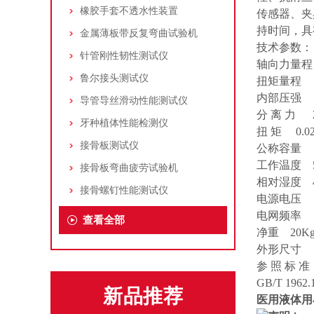
橡胶手套不透水性装置
传感器、夹
持时间，具
金属薄板带反复弯曲试验机
技术参数：
针管刚性韧性测试仪
轴向力量程
鲁尔接头测试仪
扭矩量程 0.
内部压强 2
导管导丝滑动性能测试仪
分 离 力 
牙种植体性能检测仪
扭 矩 0.02
接骨板测试仪
公称容量 1
工作温度 5
接骨板弯曲疲劳试验机
相对湿度 4
接骨螺钉性能测试仪
电源电压 2
电网频率 5
查看全部
净重 20K
外形尺寸 44
参 照 标 准
GB/T 1962.
新品推荐
医用液体用