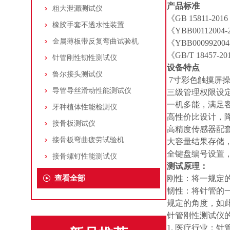
产品标准
粗大泄漏测试仪
《
GB 15811-
橡胶手套不透水性装置
《
YBB00112
金属薄板带反复弯曲试验机
《YBB000992
《GB/T 1845
针管刚性韧性测试仪
设备特点
鲁尔接头测试仪
7寸彩色触摸屏
导管导丝滑动性能测试仪
三级管理权限设定
一机多能，满足
牙种植体性能检测仪
高性价比设计，
接骨板测试仪
高精度传感器配
接骨板弯曲疲劳试验机
大容量结果存储
全键盘编号设置
接骨螺钉性能测试仪
测试原理：
查看全部
刚性：将一规定
韧性：将针管的
规定的角度，如
针管刚性测试仪
1. 医疗行业：