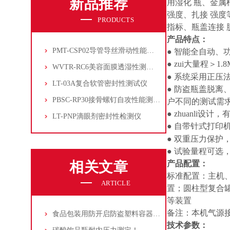
新品推荐
用湿化 瓶、金
强度、扎接 强
PRODUCTS
指标、瓶盖连接
产品特点：
PMT-CSP02导管导丝滑动性能测试仪
● 智能全自动、
● zui大量程＞1.
WVTR-RC6美容面膜透湿性测试仪
● 系统采用正
LT-03A复合软管密封性测试仪
● 防盗瓶盖脱
PBSC-RP30接骨螺钉自攻性能测试‌仪
户不同的测试需
●
zhuanli
设计，
LT-PNP滴眼剂密封性检测仪
● 自带针式打印
● 双重压力保护
● 试验量程可选
相关文章
产品配置：
标准配置：主机
ARTICLE
置；圆柱型复合
等装置
备注：本机气源接
食品包装用防开启防盗塑料容器密封性及瓶盖开启测试方法
技术参数：