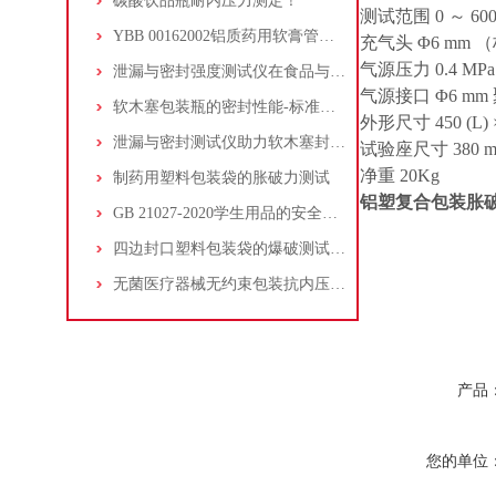
碳酸饮品瓶耐内压力测定！
测试范围 0 ～ 60
YBB 00162002铝质药用软膏管的封闭性检测
充气头 Φ6 mm （
气源压力 0.4 MP
泄漏与密封强度测试仪在食品与医药包装中的作用
气源接口 Φ6 mm
软木塞包装瓶的密封性能-标准柱测量法
外形尺寸 450 (L) × 
泄漏与密封测试仪助力软木塞封口的红酒瓶的密封性能质控检验
试验座尺寸 380 mm (
净重 20Kg
制药用塑料包装袋的胀破力测试
铝塑复合包装胀
GB 21027-2020学生用品的安全通用要求笔套的空气流量试验
四边封口塑料包装袋的爆破测试方法和检测仪器
无菌医疗器械无约束包装抗内压破坏符合YYT 0681.3-2010标准
产品
您的单位