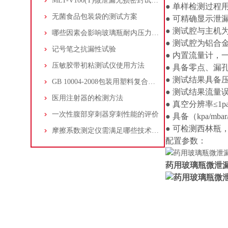
MLT-V100(T)微泄漏无损密封试验仪的仪器介绍
● 单样检测过程
无菌食品包装袋的测试方案
● 可精确显示泄漏
● 测试腔与主机
哪些因素会影响玻璃瓶耐内压力的测试
● 测试腔为铝合
记号笔之抗漏性试验
● 内置流量计，
压敏胶带初粘测试仪使用方法
● 具备零点、漏
● 测试结果具备
GB 10004-2008包装用塑料复合膜穿刺强度测试方法
● 测试结果流量误、 
医用注射器的检测方法
● 真空分辨率≤1pa/0.
一次性腹部穿刺器穿刺性能的评价
● 具备（kpa/mb
● 可检测西林
摩擦系数测定仪需满足哪些技术要求
配置参数：
药用玻璃瓶微泄漏