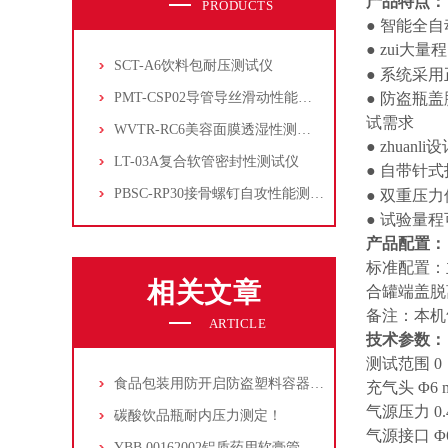
产品特点：
PRODUCTS
● 智能全
● zui大量
SCT-A6饮料包耐压测试仪
● 系统采
PMT-CSP02导管导丝滑动性能测试仪
● 防盗瓶
试需求
WVTR-RC6美容面膜透湿性测试仪
●
zhuanli
设
LT-03A复合软管密封性测试仪
● 自带针
PBSC-RP30接骨螺钉自攻性能测试‌仪
● 双重压
● 试验量
产品配置：
标准配置：
相关文章
合罐端盖脱
备注：本机
ARTICLE
技术参数：
测试范围 0 
食品包装用防开启防盗塑料容器密封性及瓶盖开启测试方法
充气头 Φ6 
气源压力 0.
碳酸饮品瓶耐内压力测定！
气源接口 Φ
YBB 00162002铝质药用软膏管的封闭性检测