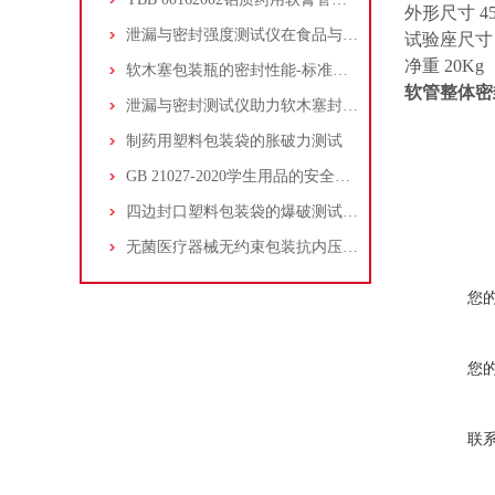
外形尺寸 450 (
泄漏与密封强度测试仪在食品与医药包装中的作用
试验座尺寸 380
净重 20Kg
软木塞包装瓶的密封性能-标准柱测量法
软管整体密
泄漏与密封测试仪助力软木塞封口的红酒瓶的密封性能质控检验
制药用塑料包装袋的胀破力测试
GB 21027-2020学生用品的安全通用要求笔套的空气流量试验
四边封口塑料包装袋的爆破测试方法和检测仪器
无菌医疗器械无约束包装抗内压破坏符合YYT 0681.3-2010标准
您
您
联