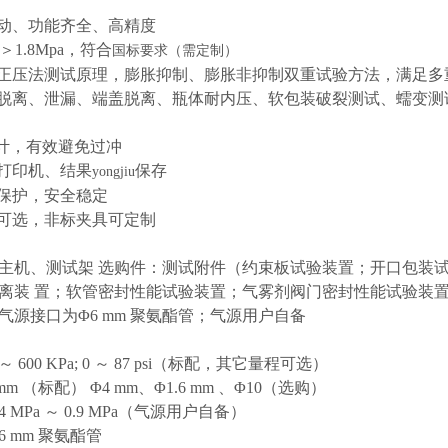
自动、功能齐全、高精度
程＞1.8Mpa，符合
国标要求（需定制）
用正压法测试原理，膨胀抑制、膨胀非抑制双重试验方法，满足多
盖脱离、泄漏、端盖脱离、瓶体耐内压、软包装破裂测试、蠕变
计，有效避免过冲
式打印机、结果
保存
yongjiu
力保护，安全稳定
程可选，非标夹具可定制
主机、测试架 选购件：测试附件（约束板试验装置；开口包装
离装 置；软管密封性能试验装置；气雾剂阀门密封性能试验装
气源接口为Φ6 mm 聚氨酯管；气源用户自备
～ 600 KPa; 0 ～ 87 psi（标配，其它量程可选）
mm （标配） Φ4 mm、Φ1.6 mm 、Φ10（选购）
4 MPa ～ 0.9 MPa（气源用户自备）
6 mm 聚氨酯管