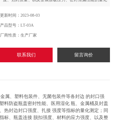
测定，各种塑料防盗瓶盖密封性能的量化测定，同时也可
对软包装袋所使用材料的抗压强度、耐破强度等指标，瓶
更新时间：2023-08-03
盖扭力密封指标、瓶盖连接脱扣强度、材料的应力强度
产品型号：LT-03A
厂商性质：生产厂家
联系我们
留言询价
硬金属、塑料包装件、无菌包装件等各封边 的封口强
塑料防盗瓶盖密封性能、医用湿化 瓶、金属桶及封盖
、热封边封口强度、扎接 强度等指标的量化测定；同
指标、瓶盖连接 脱扣强度、材料的应力强度、以及整