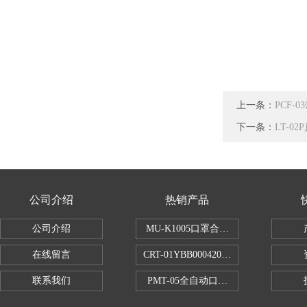
上一条：
PCF-
下一条：
LT-0
公司介绍
热销产品
公司介绍
MU-K1005口罩合成血液穿透试验仪
在线留言
CRT-01YBB00042005数显式安瓿瓶
联系我们
PMT-05全自动口红折断力测试仪