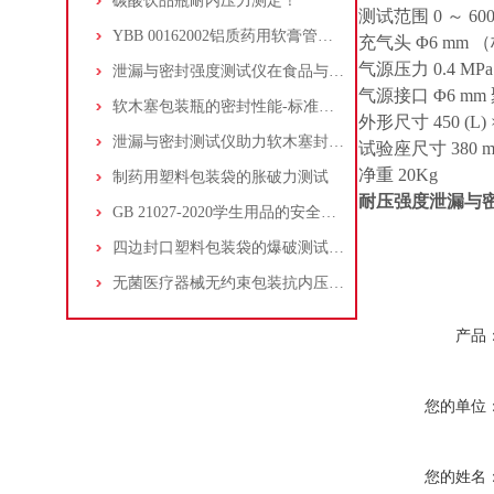
碳酸饮品瓶耐内压力测定！
测试范围 0 ～ 60
YBB 00162002铝质药用软膏管的封闭性检测
充气头 Φ6 mm （
气源压力 0.4 MP
泄漏与密封强度测试仪在食品与医药包装中的作用
气源接口 Φ6 mm
软木塞包装瓶的密封性能-标准柱测量法
外形尺寸 450 (L) × 
泄漏与密封测试仪助力软木塞封口的红酒瓶的密封性能质控检验
试验座尺寸 380 mm (
净重 20Kg
制药用塑料包装袋的胀破力测试
耐压强度泄漏与
GB 21027-2020学生用品的安全通用要求笔套的空气流量试验
四边封口塑料包装袋的爆破测试方法和检测仪器
无菌医疗器械无约束包装抗内压破坏符合YYT 0681.3-2010标准
产品
您的单位
您的姓名