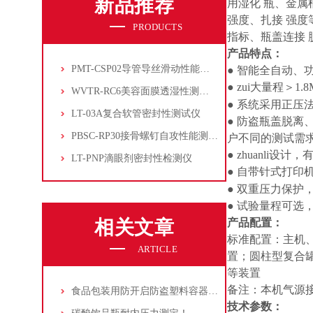
新品推荐
用湿化 瓶、金
强度、扎接 强
PRODUCTS
指标、瓶盖连接
产品特点：
PMT-CSP02导管导丝滑动性能测试仪
● 智能全自动、
● zui大量程＞1.
WVTR-RC6美容面膜透湿性测试仪
● 系统采用正
LT-03A复合软管密封性测试仪
● 防盗瓶盖脱
PBSC-RP30接骨螺钉自攻性能测试‌仪
户不同的测试需
●
zhuanli
设计，
LT-PNP滴眼剂密封性检测仪
● 自带针式打印
● 双重压力保护
● 试验量程可选
相关文章
产品配置：
标准配置：主机
ARTICLE
置；圆柱型复合
等装置
备注：本机气源接
食品包装用防开启防盗塑料容器密封性及瓶盖开启测试方法
技术参数：