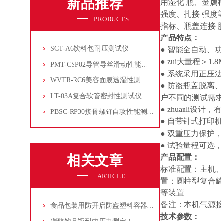
新品推荐
用湿化 瓶、金
强度、扎接 强
PRODUCTS
指标、瓶盖连接
产品特点：
SCT-A6饮料包耐压测试仪
● 智能全自动、
● zui大量程＞1.
PMT-CSP02导管导丝滑动性能测试仪
● 系统采用正
WVTR-RC6美容面膜透湿性测试仪
● 防盗瓶盖脱
LT-03A复合软管密封性测试仪
户不同的测试需
●
zhuanli
设计，
PBSC-RP30接骨螺钉自攻性能测试‌仪
● 自带针式打印
● 双重压力保护
● 试验量程可选
相关文章
产品配置：
标准配置：主机
ARTICLE
置；圆柱型复合
等装置
备注：本机气源接
食品包装用防开启防盗塑料容器密封性及瓶盖开启测试方法
技术参数：