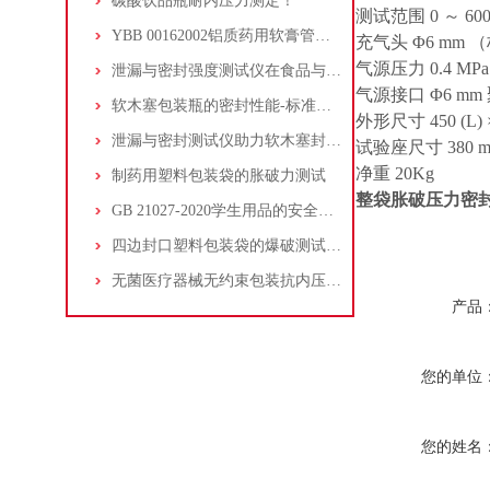
碳酸饮品瓶耐内压力测定！
测试范围 0 ～ 60
YBB 00162002铝质药用软膏管的封闭性检测
充气头 Φ6 mm （
气源压力 0.4 MP
泄漏与密封强度测试仪在食品与医药包装中的作用
气源接口 Φ6 mm
软木塞包装瓶的密封性能-标准柱测量法
外形尺寸 450 (L) × 
泄漏与密封测试仪助力软木塞封口的红酒瓶的密封性能质控检验
试验座尺寸 380 mm (
净重 20Kg
制药用塑料包装袋的胀破力测试
整袋胀破压力密
GB 21027-2020学生用品的安全通用要求笔套的空气流量试验
四边封口塑料包装袋的爆破测试方法和检测仪器
无菌医疗器械无约束包装抗内压破坏符合YYT 0681.3-2010标准
产品
您的单位
您的姓名