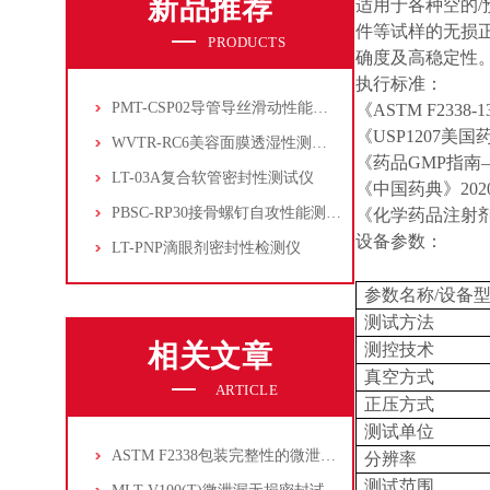
新品推荐
适用于各种空的
件等试样的无损
PRODUCTS
确度及高稳定性
执行标准：
PMT-CSP02导管导丝滑动性能测试仪
《ASTM F23
《USP1207美国
WVTR-RC6美容面膜透湿性测试仪
《药品GMP指南
LT-03A复合软管密封性测试仪
《中国药典》20
PBSC-RP30接骨螺钉自攻性能测试‌仪
《化学药品注射
设备参数：
LT-PNP滴眼剂密封性检测仪
参数名称/设备
测试方法
相关文章
测控技术
真空方式
ARTICLE
正压方式
测试单位
ASTM F2338包装完整性的微泄漏测试方法
分辨率
测试范围