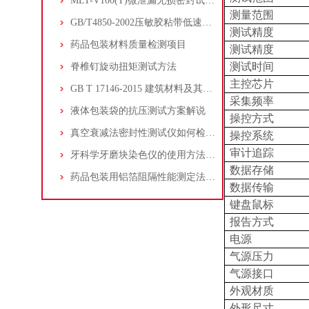
MLT-V100(T)微泄漏无损密封试验仪的仪器介绍
测量范围
GB/T4850-2002压敏胶粘带低速解卷强度的测定
测试精度
药品包装材料质量检测项目
测试精度
测试时间
脊椎钉旋动扭矩测试方法
主控芯片
GB T 17146-2015 建筑材料及其制品水蒸气透过性能试验方法
采集频率
液体包装袋的抗压测试方案解说
操控方式
真空衰减法密封性测试仪如何检测柔性包装密封性
操控系统
审计追踪
牙科学牙磨块染色仪的使用方法和注意事项
数据存储
药品包装用铝箔阻隔性能测定法-杯式法
数据传输
键盘鼠标
报告方式
电源
气源压力
气源接口
外观材质
外形尺寸