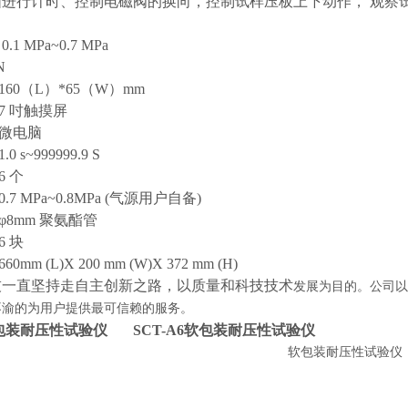
脑进行计时、控制电磁阀的换向，控制试样压板上下动作， 观察
：
1 MPa~0.7 MPa
N
60（L）*65（W）mm
7 吋触摸屏
微电脑
 s~999999.9 S
 个
7 MPa~0.8MPa (气源用户自备)
8mm 聚氨酯管
 块
m (L)X 200 mm (W)X 372 mm (H)
技一直坚持走自主创新之路，以质量和科技技术
发展为目的。公司以
不渝的为用户提供最可信赖的服务。
包装耐压性试验仪
SCT-A6
软包装耐压性试验仪