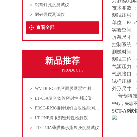
力,由微电
铝箔针孔度测试仪
技术参数 
耐破强度测试仪
测试压强： 0.
单位：KG/
查看全部
实验空间：1
屏幕尺寸：
控制系统：
测试时间：1.0
新品推荐
测试工位：6
气源压力：0.
PRODUCTS
气源接口：φ
试样压板：6
外形尺寸：660m
WVTR-RC6美容面膜透湿性测试仪
普创科
LT-03A复合软管密封性测试仪
中心，矢志
PBSC-RP30接骨螺钉自攻性能测试‌仪
SCT-A6
软
LT-PNP滴眼剂密封性检测仪
TDT-10A薄膜裤形撕裂强度测试仪