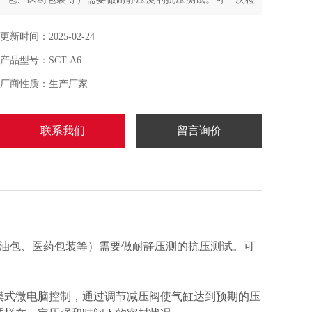
测 6 件成品酱料包。试验项目：观察定压强、定时间下试
样的泄漏及破损情况。
更新时间：2025-02-24
产品型号：SCT-A6
厂商性质：生产厂家
联系我们
留言询价
油包、医药包装等）需要做耐静压测的抗压测试。可
摸式微电脑控制，通过调节减压阀使气缸达到预期的压