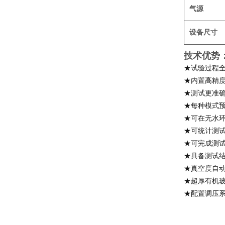
气源
设备尺寸
技术优势
★试验过程全
★内置高精
★测试更准
★每种模式
★可在无水
★可统计测
★可完成测
★具备测试
★真空度自
★超厚有机
★配置调压