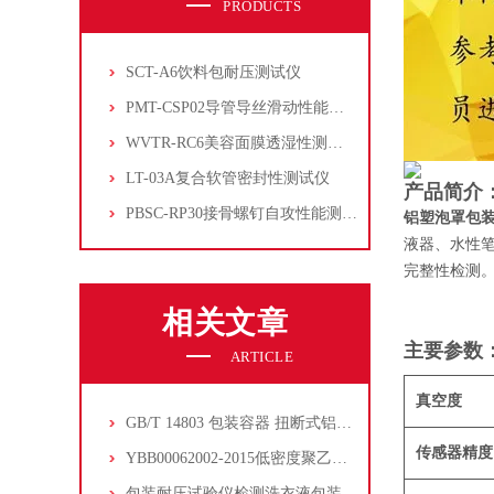
PRODUCTS
SCT-A6饮料包耐压测试仪
PMT-CSP02导管导丝滑动性能测试仪
WVTR-RC6美容面膜透湿性测试仪
LT-03A复合软管密封性测试仪
产品简介
PBSC-RP30接骨螺钉自攻性能测试‌仪
铝塑泡罩包
液器、水性
完整性检测
相关文章
主要参数
ARTICLE
真空度
GB/T 14803 包装容器 扭断式铝防盗瓶盖
传感器精度
YBB00062002-2015低密度聚乙烯药用滴眼剂瓶
包装耐压试验仪检测洗衣液包装袋的耐压性能