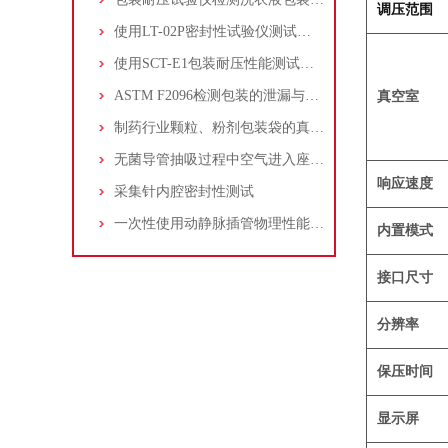
调压范围
使用LT-02P密封性试验仪测试液体软包装的密封性能
使用SCT-E1包装耐压性能测试仪检测液体沙拉酱包装的密封性能
ASTM F2096检测包装的泄漏与密封（气泡法）
真空室
制药行业颗粒、粉剂包装袋的真空衰减仪 重点推荐
无菌导管抽吸过程中空气进入座装配处的测试解说
响应速度
采集针内腔密封性测试
一次性使用动静脉插管物理性能测试-泄漏试验
内置模式
接口尺寸
分辨率
保压时间
显示屏