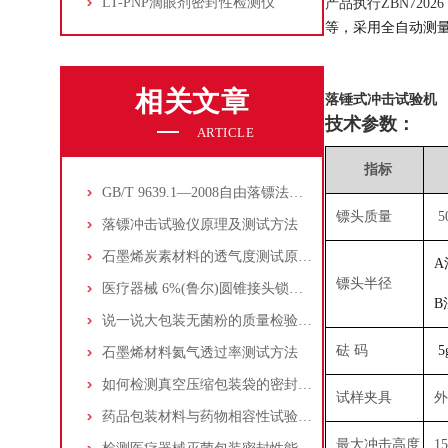
LT-PNP滴眼剂密封性检测仪
产品执行ZBN72026
等，采用全自动测
相关文章
落锤式冲击试验机
技术参数：
ARTICLE
指标
GB/T 9639.1—2008自由落镖法第1部分:梯级法
镖头质量
5
落镖冲击试验仪原理及测试方法
石墨烯炭素材料的透气度测试原理和设备解析
A
镖头半径
医疗器械 6%(鲁尔)圆锥接头锁定接头测试法
B
说一说大包装无菌粉的质量检验测试
砝 码
5
石墨烯材料氦气透过率测试方法
如何检测真空压缩包装袋的密封性？
试样夹具
外
药品包装材料与药物相容性试验指导原则
最大冲击高度
1