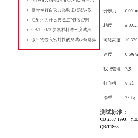
脊柱植入物~螺钉静态和疲劳弯曲测试
接骨螺钉自攻力驱动扭矩测试仪的功能特点和测试方法
分辨力
0.001
注射剂为什么要通过“包装密封性”一致性评价?
精度
± 0.0
GB/T 9973 炭素材料透气度试验方法
微生物侵入密封性的测试设备选择
可测高度
10-32
速度
0-60r/
权限管理
3级
打印机
针式
净重
35 kg
测试标准：
QB 2357-1998、YB
QB/T1868