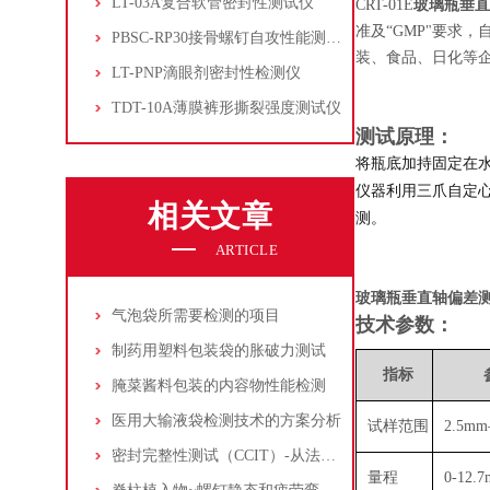
LT-03A复合软管密封性测试仪
CRT-01E
玻璃瓶垂直
准及“GMP"要求
PBSC-RP30接骨螺钉自攻性能测试‌仪
装、食品、日化等
LT-PNP滴眼剂密封性检测仪
TDT-10A薄膜裤形撕裂强度测试仪
测试原理：
将瓶底加持固定在水
仪器利用三爪自定
相关文章
测。
ARTICLE
玻璃瓶垂直轴偏差
气泡袋所需要检测的项目
技术参数：
制药用塑料包装袋的胀破力测试
指标
腌菜酱料包装的内容物性能检测
医用大输液袋检测技术的方案分析
试样范围
2.5mm
密封完整性测试（CCIT）-从法规到生产(中)
量程
0-12.