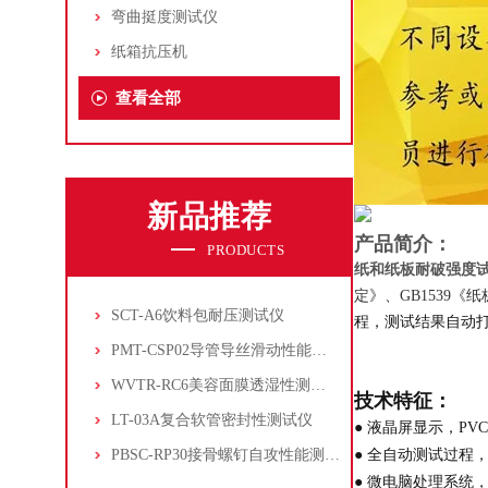
弯曲挺度测试仪
纸箱抗压机
查看全部
新品推荐
产品简介：
PRODUCTS
纸和纸板耐破强度
定》、GB1539
SCT-A6饮料包耐压测试仪
程，测试结果自动
PMT-CSP02导管导丝滑动性能测试仪
WVTR-RC6美容面膜透湿性测试仪
技术特征：
LT-03A复合软管密封性测试仪
● 液晶屏显示，P
PBSC-RP30接骨螺钉自攻性能测试‌仪
● 全自动测试过程
● 微电脑处理系统