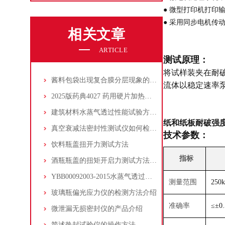
● 微型打印机打印
● 采用同步电机传
相关文章
ARTICLE
测试原理：
将试样装夹在耐
酱料包袋出现复合膜分层现象的原因及预防方案
流体以稳定速率
2025版药典4027 药用硬片加热伸缩率测定法及热缩试验仪介绍
建筑材料水蒸气透过性能试验方法GB17146
纸和纸板耐破强
真空衰减法密封性测试仪如何检测柔性包装密封性
技术参数：
饮料瓶盖扭开力测试方法
指标
酒瓶瓶盖的扭矩开启力测试方法与仪器介绍
YBB00092003-2015水蒸气透过量测定法第二法电解分析法
测量范围
250k
玻璃瓶偏光应力仪的检测方法介绍
准确率
≤±0
微泄漏无损密封仪的产品介绍
简述热封试验仪的操作方法