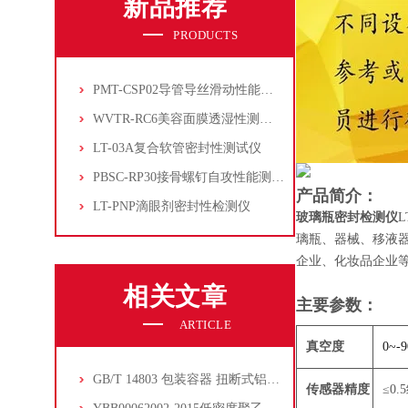
新品推荐
PRODUCTS
PMT-CSP02导管导丝滑动性能测试仪
WVTR-RC6美容面膜透湿性测试仪
LT-03A复合软管密封性测试仪
PBSC-RP30接骨螺钉自攻性能测试‌仪
产品简介：
LT-PNP滴眼剂密封性检测仪
玻璃瓶密封检测仪
璃瓶、器械、移液
企业、化妆品企业
相关文章
主要参数：
ARTICLE
真空度
0~-
GB/T 14803 包装容器 扭断式铝防盗瓶盖
传感器精度
≤0.