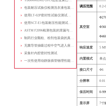
YBB00062002-2015低密度聚乙烯药用滴眼剂瓶
调压范围
0.2-
包装耐压试验仪检测洗衣液包装袋的耐压性能
使用LT-02P密封性试验仪测试液体软包装的密封性能
Φ27
使用SCT-E1包装耐压性能测试仪检测液体沙拉酱包装的密封性能
真空室
Φ36
ASTM F2096检测包装的泄漏与密封（气泡法）
Φ46
制药行业颗粒、粉剂包装袋的真空衰减仪 重点推荐
无菌导管抽吸过程中空气进入座装配处的测试解说
响应速度
5 M
采集针内腔密封性测试
内置模式
单点
一次性使用动静脉插管物理性能测试-泄漏试验
接口尺寸
Φ6
分辨率
0.01
保压时间
0-99
显示屏
7寸