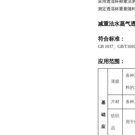
采用透湿杯称重法
测定透湿杯重量随
减重法水蒸气
符合标准：
GB 1037、GB/T169
应用范围：
各种
薄膜
料的
片材
各种
基
础
纺织
用于
应
品