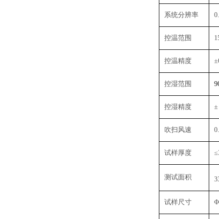
系统分辨率
0
控温范围
1
控温精度
±
控湿范围
控湿精度
±
吹扫风速
0
试样厚度
测试面积
3
试样尺寸
Φ