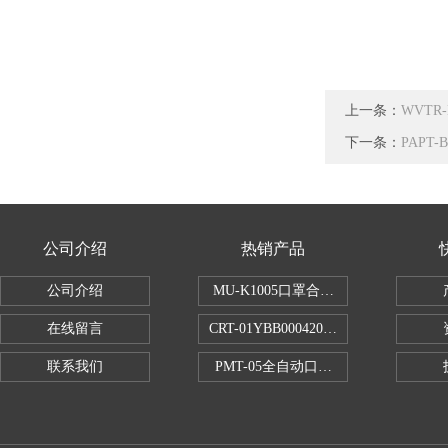
上一条：
WVT
下一条：
PAPT
公司介绍
热销产品
公司介绍
MU-K1005口罩合成血液穿透试验仪
在线留言
CRT-01YBB00042005数显式安瓿瓶
联系我们
PMT-05全自动口红折断力测试仪