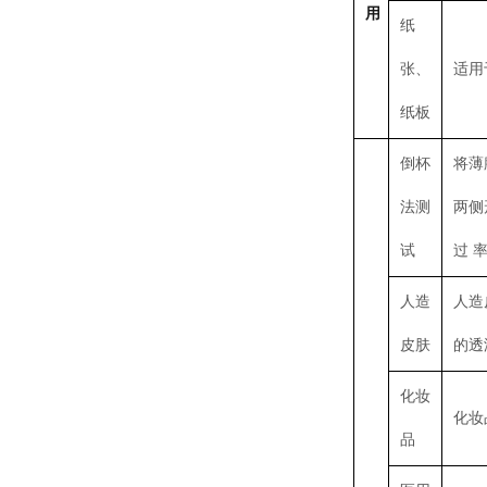
用
纸
张、
适用
纸板
倒杯
将薄
法测
两侧
试
过 
人造
人造
皮肤
的透
化妆
化妆
品