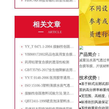
PBSC-RP30接骨螺钉自攻性能测试‌仪
相关文章
ARTICLE
YY_T 0471.1-2004 接触性创面敷料试验方法 第1部分_液体吸收性
产品简介：
YBB00172002药品包装用复合膜、袋的阻隔性能
减重法水蒸气透过率
药用铝塑复合膜的透湿性检测
合膜等膜、片状材
GB∕T35795-2017全生物降解农用地面覆盖薄膜的水蒸气透过率测试
技术优势：
YY/T 0148-2006 医用胶带通用要求附录C水蒸气透过性试验方法
●基于杯式法测试原
ISO 15106-3塑料薄膜水蒸气透过率测定第三部分电解检测传感器方法
置的高分辨率称重
接触性创面敷料试验方法 第⒉部分:透气膜敷料水蒸气透过率
●宽范围、高精度
QBT2411-1998硬质泡沫塑料水蒸气透过性能的测定
●标准吹扫风速保
●系统称重前自动
晶体硅太阳电池组件用绝缘背板水蒸气透过率电解传感器法