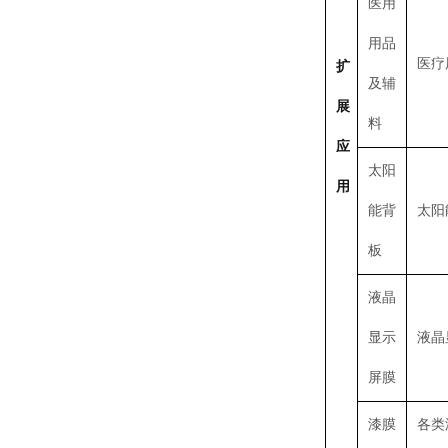
医用
用品
医疗
扩
及辅
展
料
应
太阳
用
能背
太阳
板
液晶
显示
液晶
屏膜
漆膜
各类