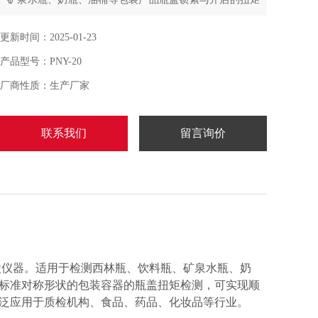
值，PNY-20A适用于标准圆形或标准对称形状的包装容器
的瓶盖扭矩检测，可实现顺时针、逆时针旋转双向测试扭
更新时间：2025-01-23
矩力，自动记录最大扭矩力值。扭矩测试仪广泛应用于质
产品型号：PNY-20
检机构、食品、药品、化妆品等行业。
厂商性质：生产厂家
联系我们
留言询价
一款仪器。适用于检测西林瓶、饮料瓶、矿泉水瓶、奶
形或标准对称形状的包装容器的瓶盖扭矩检测，可实现顺
泛应用于质检机构、食品、药品、化妆品等行业。