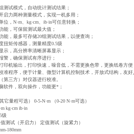
多组测试模式，自动统计测试结果；
、开启力两种测量模式，实现一机多用；
单位，N·m、kg·cm、ib·in可任意转换；
持功能，可保留测试最大值；
存功能，最多可存储20组测试结果，以便查询；
精度扭矩传感器，测量精度0.5级
文显示，高分辨率清晰屏幕显示；
值报警，确保测试有序进行；
型打印机输出，打印快速，噪音低，不需更换色带，更换纸卷方便
用校准程序，便于计量、微型计算机控制技术，开放式结构，友
门（第三方）对仪器进行校准。
电脑软件，双向操作，功能更*；
量程可选） 0-5-N·m （0-20 N·m可选）
kg·cm ib·in
5级
峰值测试（开启力） 定值测试（旋紧力）
m-180mm