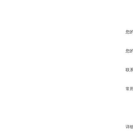
您
您
联
常
详