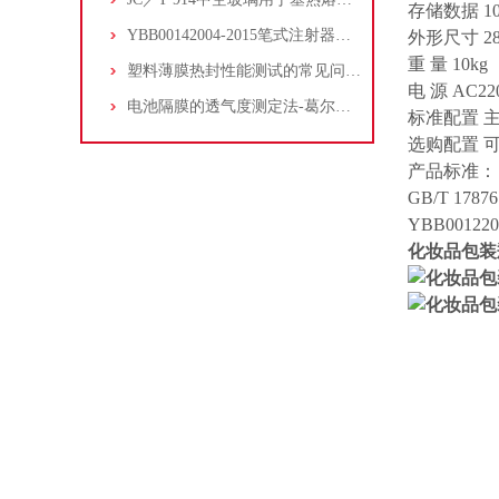
存储数据 
YBB00142004-2015笔式注射器用铝盖垫片附着力测试方法
外形尺寸 28
重 量 10kg
塑料薄膜热封性能测试的常见问题有哪些
电 源 AC22
电池隔膜的透气度测定法-葛尔莱法
标准配置 
选购配置 
产品标准：
GB/T 1787
YBB001220
化妆品包装