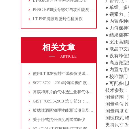
产品特点：
LT-03A复合软管密封性测试仪
● 单组、
PBSC-RP30接骨螺钉自攻性能测试‌仪
● 锁紧力
LT-PNP滴眼剂密封性检测仪
● 内置多种
● 力值保
● 结果储
● 采用高
相关文章
● 液晶中
● 设有峰
ARTICLE
● 高速微
● 内置专
使用LT-02P密封性试验仪测试液体软包装的密封性能
● 校准部
SC/T 3702—2014冷冻鱼糜白度的测定
● 可配备
技术参数：
薄膜和薄片的气体透过量和气体透过系数的试验方法
测量范围（其它
GB/T 7689.5-2013 第 5 部分：玻璃纤维拉伸断裂强力和断裂伸长的测定
测量单位 N·m 
玻璃啤酒瓶物理性能测试项目及啤酒瓶检测仪器设备
测量精度 0.
测试模式 
关于卧式抗张强度测试试验仪
夹持尺寸 3m
JC／T 914中空玻璃用丁基热熔密封胶水蒸气透过率测试