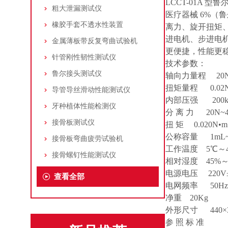
LCCT-01A 型鲁
粗大泄漏测试仪
医疗器械 6%（
橡胶手套不透水性装置
离力、旋开扭矩
进电机、步进电
金属薄板带反复弯曲试验机
更便捷，性能更
针管刚性韧性测试仪
技术参数：
鲁尔接头测试仪
轴向力量程 20
扭矩量程 0.02N
导管导丝滑动性能测试仪
内部压强 200kP
牙种植体性能检测仪
分 离 力 20N~
接骨板测试仪
扭 矩 0.020N•m
公称容量 1mL~
接骨板弯曲疲劳试验机
工作温度 5℃～4
接骨螺钉性能测试仪
相对湿度 45%～
电源电压 220V±
查看全部
电网频率 50Hz±
净重 20Kg
外形尺寸 440×35
参 照 标 准