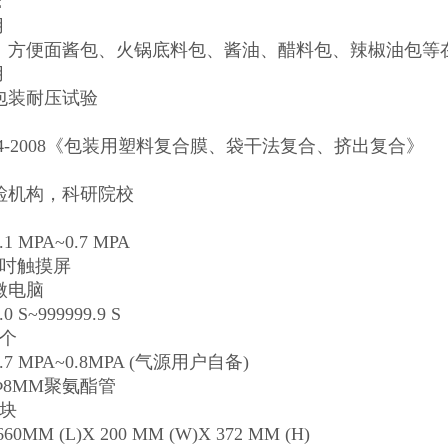
：
用
、方便面酱包、火锅底料包、酱油、醋料包、辣椒油包等
用
包装耐压试验
：
0004-2008《包装用塑料复合膜、袋干法复合、挤出复合》
检机构，科研院校
 MPA~0.7 MPA
7吋触摸屏
微电脑
S~999999.9 S
6个
7 MPA~0.8MPA (气源用户自备)
Φ8MM聚氨酯管
6块
0MM (L)X 200 MM (W)X 372 MM (H)