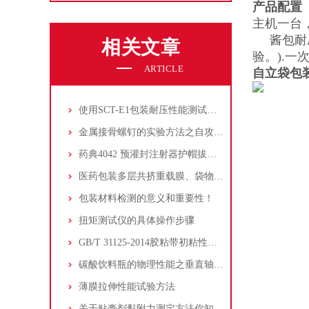
产品配置
主机一台
酱包耐压
相关文章
验。).
ARTICLE
自立袋包
使用SCT-E1包装耐压性能测试仪检测液体沙拉酱包装的密封性能
金属接骨螺钉的实验方法之自攻性能
药典4042 预灌封注射器护帽拔出力测定法
医药包装多层共挤重载膜、袋物理性能测试
包装材料检测的意义和重要性！
扭矩测试仪的具体操作步骤
GB/T 31125-2014胶粘带初粘性试验方法 环形法
碳酸饮料瓶的物理性能之垂直轴偏差
薄膜拉伸性能试验方法
关于贴膏剂黏附力测定方法你知道吗？