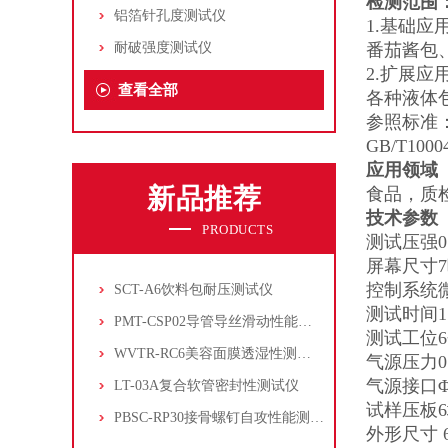
检测范围
铝箔针孔度测试仪
1.基础应
耐破强度测试仪
番茄酱包
2.扩展应
查看全部
各种液体
参照标准
GB/T1
应用领域
新品推荐
食品，质
技术参数
PRODUCTS
测试压强0.1
屏幕尺寸
控制系统
SCT-A6饮料包耐压测试仪
测试时间1.0 
PMT-CSP02导管导丝滑动性能测试仪
测试工位
WVTR-RC6美容面膜透湿性测试仪
气源压力0.
气源接口
LT-03A复合软管密封性测试仪
试样压板
PBSC-RP30接骨螺钉自攻性能测试‌仪
外形尺寸 66