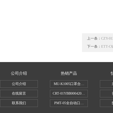
上一条：
CZY-
下一条：
ETT
公司介绍
热销产品
公司介绍
MU-K1005口罩合成血液穿透试验仪
在线留言
CRT-01YBB00042005数显式安瓿瓶
联系我们
PMT-05全自动口红折断力测试仪