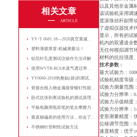
以及其他非金属
相关文章
该试验机采用调
度滚珠丝杆副带动
ARTICLE
了虚拟仪器技术
显示，所有的试
YY /T 0681.18—2020真空衰减泄漏测试理论
机内的双通道全
塑料薄膜厚度-机械测量法！
无任何模拟调节
材料的抗拉强度
铝箔针孔度测试仪操作方法详解
技术参数
：
使用WVTR-RC6水蒸气透过率测试仪检测硬质泡沫的水蒸气透过性
最大试验力：100
YY0060-2018热敷贴(袋)的测试技术方案
试验机精度等级：0
试验力测量范围：1-
骨接合植入物金属接骨螺钉性能测试仪技术详解
试验力分辨率：0.
卧式抗张剥离试验机的测试原理及方法
试验力示值精度：优
平板电脑用电容笔的笔尖摩擦力
试验力分辨率：1/
变形测量精度：优于
垂直轴偏差的使用方法，你会了吗？
位移调节范围：0.1
不锈钢针管刚性试验方法
速度精度：优于±0