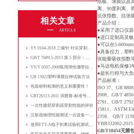
纸板、薄膜以及
离、90度剥离
抗张指数、抗张
相关文章
产品介绍：
●采用了进口仪
ARTICLE
●进口定制高灵
●可以在5-60
YY 0104-2018 三棱针 针尖穿刺力与针体 - 针柄连接牢固度测试方法
●具备拉力，塑
GB/T 7689.5-2013 第 5 部分：玻璃纤维拉伸断裂强力和断裂伸长的测定
张能量吸收指数
●马达电机保修3
YY/T 0507-2009医用弹性绷带拉伸长度,拉伸率和回复率测试方法
●超长行程与大负
GB 13022塑料薄膜拉伸试验方法
产品标准：
包装材料检测的意义和重要性！
ISO 37、GB 8808、
2008、GB/T 4850
GBT26513-2011 润唇膏-标准号标准全文
2791、GB/T 279
一次性腹部穿刺器穿刺性能的评价
15811、ASTM E4
注射器物理性能测试一台设备一站式完成！
2358、 QB/T 113
YBB332002-2015
使用ETT-A电子剥离试验机测试医疗器械吸塑盒的剥离力
GB/T18454