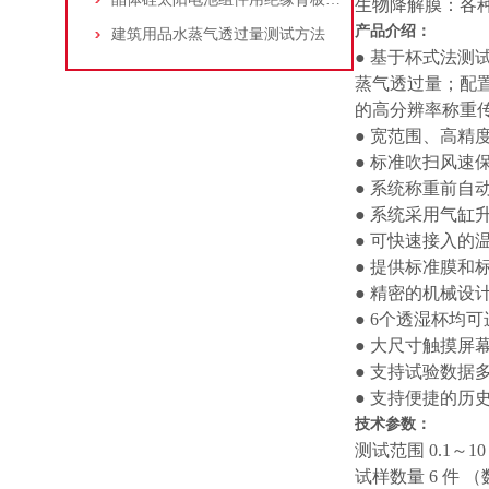
生物降解膜：各
产品介绍：
建筑用品水蒸气透过量测试方法
● 基于杯式法测
蒸气透过量；配
的高分辨率称重
● 宽范围、高精
● 标准吹扫风速
● 系统称重前自
● 系统采用气缸
● 可快速接入的
● 提供标准膜
● 精密的机械
● 6个透湿杯均
● 大尺寸触摸屏
● 支持试验数据
● 支持便捷的历
技术参数：
测试范围 0.1～10，
试样数量 6 件 