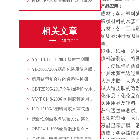
PBSC-RP30接骨螺钉自攻性能测试‌仪
产品应用：
膜材：各种塑料
膜状材料的水蒸
片材：各种工程塑
相关文章
纺织品:用于纺
ARTICLE
等。
纸张、纸板：适
倒杯法测试：将
YY_T 0471.1-2004 接触性创面敷料试验方法 第1部分_液体吸收性
中，使试样的两
YBB00172002药品包装用复合膜、袋的阻隔性能
出其水蒸气透过
药用铝塑复合膜的透湿性检测
人造皮肤：人造
试人造皮肤的透
GB∕T35795-2017全生物降解农用地面覆盖薄膜的水蒸气透过率测试
化妆品：化妆品保
YY/T 0148-2006 医用胶带通用要求附录C水蒸气透过性试验方法
医用用品及辅料
ISO 15106-3塑料薄膜水蒸气透过率测定第三部分电解检测传感器方法
蒸气透过率测试
太阳能背板：太
接触性创面敷料试验方法 第⒉部分:透气膜敷料水蒸气透过率
液晶显示屏膜：液
QBT2411-1998硬质泡沫塑料水蒸气透过性能的测定
漆膜：各类漆膜
晶体硅太阳电池组件用绝缘背板水蒸气透过率电解传感器法